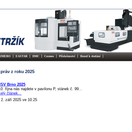
RIMERO
EASTAR
DMC
Cosmos
Příslušenství
Ihned k dodání
zpráv z roku 2025
MSV Brno 2025
0. října nás najdete v pavilonu P, stánek č. 99...
celý článek...
2. září 2025
ve 10.25