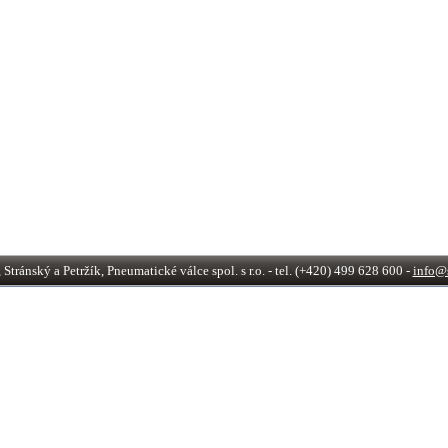
tránský a Petržík, Pneumatické válce spol. s r.o. - tel. (+420) 499 628 600 -
info@s