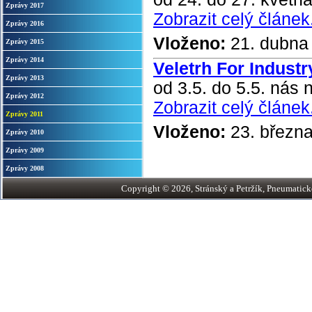
Zprávy 2017
Zobrazit celý článek.
Zprávy 2016
Vloženo:
21. dubna
Zprávy 2015
Zprávy 2014
Veletrh For Indust
Zprávy 2013
od 3.5. do 5.5. nás 
Zprávy 2012
Zobrazit celý článek.
Zprávy 2011
Vloženo:
23. březn
Zprávy 2010
Zprávy 2009
Zprávy 2008
Copyright © 2026, Stránský a Petržík, Pneumatické v