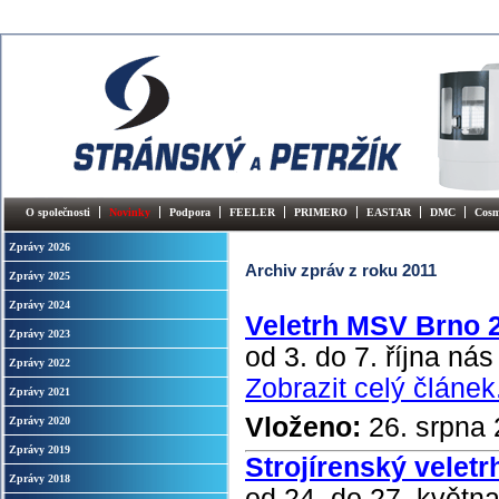
O společnosti
Novinky
Podpora
FEELER
PRIMERO
EASTAR
DMC
Cosm
Zprávy 2026
Archiv zpráv z roku 2011
Zprávy 2025
Zprávy 2024
Veletrh MSV Brno 
Zprávy 2023
od 3. do 7. října nás
Zprávy 2022
Zobrazit celý článek.
Zprávy 2021
Vloženo:
26. srpna
Zprávy 2020
Zprávy 2019
Strojírenský veletr
Zprávy 2018
od 24. do 27. května