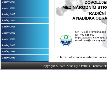
DOVOLUJEM
Zprávy 2017
MEZINÁRODNÍM STROJ
Zprávy 2016
TRADIČNÍ
Zprávy 2015
A NABÍDKA OBRÁ
Zprávy 2014
Zprávy 2013
544 72 Bílá Třemešná 388
Zprávy 2012
tel.: 499 628 600
https://www.stranskyapetrz
Zprávy 2011
e-mail: info@stranskyapetr
Zprávy 2010
Zprávy 2009
Pro bližší informace o veletrhu navši
Zprávy 2008
Copyright © 2026, Stránský a Petržík, Pneumatické v