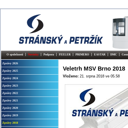
O společnosti
Novinky
Podpora
FEELER
PRIMERO
EASTAR
DMC
Cosm
Zprávy 2026
Veletrh MSV Brno 2018
Zprávy 2025
Vloženo:
21. srpna 2018
ve 05.58
Zprávy 2024
Zprávy 2023
Zprávy 2022
Zprávy 2021
Zprávy 2020
Zprávy 2019
Zprávy 2018