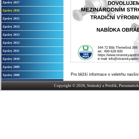
DOVOLUJEME
Zprávy 2017
MEZINÁRODNÍM STROJ
Zprávy 2016
TRADIČNÍ VÝROBN
Zprávy 2015
Zprávy 2014
NABÍDKA OBRÁB
Zprávy 2013
Zprávy 2012
544 72 Bílá Třemešná 388
Zprávy 2011
tel.: 499 628 600
https://www.stranskyapetrz
e-mail: info@stranskyapetr
Zprávy 2010
Zprávy 2009
Pro bližší informace o veletrhu navši
Zprávy 2008
Copyright © 2026, Stránský a Petržík, Pneumatické v