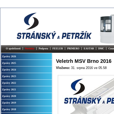
O společnosti
Novinky
Podpora
FEELER
PRIMERO
EASTAR
DMC
Cosm
Zprávy 2026
Veletrh MSV Brno 2016
Zprávy 2025
Vloženo:
31. srpna 2016
ve 05.58
Zprávy 2024
Zprávy 2023
Zprávy 2022
Zprávy 2021
Zprávy 2020
Zprávy 2019
Zprávy 2018