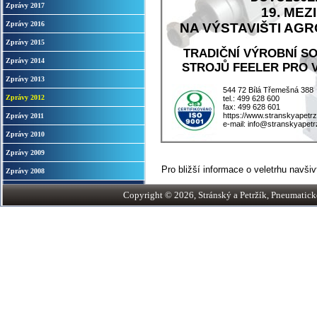
Zprávy 2017
19. ME
Zprávy 2016
NA VÝSTAVIŠTI AGRO
Zprávy 2015
TRADIČNÍ VÝROBNÍ S
Zprávy 2014
STROJŮ FEELER PRO V
Zprávy 2013
544 72 Bílá Třemešná 388
Zprávy 2012
tel.: 499 628 600
fax: 499 628 601
https://www.stranskyapetrz
Zprávy 2011
e-mail: info@stranskyapetr
Zprávy 2010
Zprávy 2009
Pro bližší informace o veletrhu navši
Zprávy 2008
Copyright © 2026, Stránský a Petržík, Pneumatické v