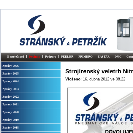
O společnosti
Novinky
Podpora
FEELER
PRIMERO
EASTAR
DMC
Cosm
Zprávy 2026
Strojírenský veletrh Nit
Zprávy 2025
Vloženo:
16. dubna 2012
ve 08.22
Zprávy 2024
Zprávy 2023
Zprávy 2022
Zprávy 2021
Zprávy 2020
Zprávy 2019
Zprávy 2018
DOVOLUJEM