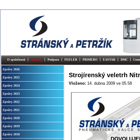
O společnosti
Novinky
Podpora
FEELER
PRIMERO
EASTAR
DMC
Cosm
Zprávy 2026
Strojírenský veletrh Nit
Zprávy 2025
Vloženo:
14. dubna 2009
ve 05.58
Zprávy 2024
Zprávy 2023
Zprávy 2022
Zprávy 2021
Zprávy 2020
Zprávy 2019
Zprávy 2018
DOVOLUJEM