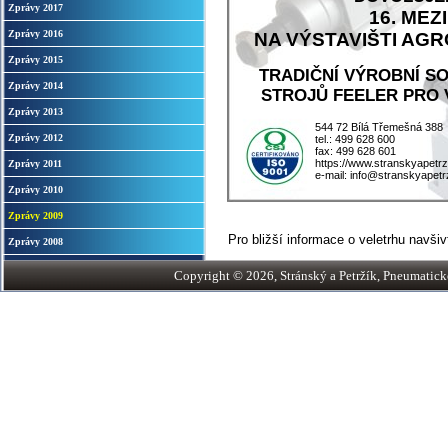
Zprávy 2017
16. ME
Zprávy 2016
NA VÝSTAVIŠTI AGRO
Zprávy 2015
TRADIČNÍ VÝROBNÍ S
Zprávy 2014
STROJŮ FEELER PRO 
Zprávy 2013
544 72 Bílá Třemešná 388
Zprávy 2012
tel.: 499 628 600
fax: 499 628 601
https://www.stranskyapetrz
Zprávy 2011
e-mail: info@stranskyapetr
Zprávy 2010
Zprávy 2009
Pro bližší informace o veletrhu navši
Zprávy 2008
Copyright © 2026, Stránský a Petržík, Pneumatické v