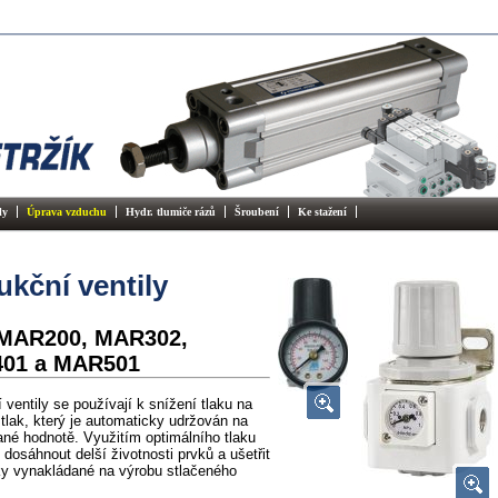
ly
Úprava vzduchu
Hydr. tlumiče rázů
Šroubení
Ke stažení
kční ventily
 MAR200, MAR302,
01 a MAR501
ventily se používají k snížení tlaku na
tlak, který je automaticky udržován na
né hodnotě. Využitím optimálního tlaku
dosáhnout delší životnosti prvků a ušetřit
ky vynakládané na výrobu stlačeného