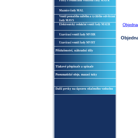
Filtry s redukčním ventilem řady MAFR
Maznice řady MAL
Ventil pomalého náběhu a rychlého odvětrání
řady MAVS
Objedna
Elektronický redukční ventil řady MAER
Uzavírací ventil řady MVHR
Objedna
Uzavírací ventil řady MVHT
Příslušenství, náhradní díly
Tlakové přepínače a spínače
Pneumatické oleje, mazací tuky
Další prvky na úpravu stlačeného vzduchu