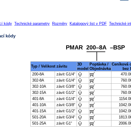
cí kódy
Technické parametry
Rozměry
Katalogový list v PDF
Technické i
cí kódy
PMAR 200–8A –BSP
3D
Poptávka /
Ceníková 
Typ / Velikost závitu
model
Objednávka
bez
200-8A
závit G1/4“
470.0
302-8A
závit G1/4“
760.0
302-10A
závit G3/8“
760.0
302-15A
závit G1/2“
760.0
401-8A
závit G1/4“
1154.0
401-10A
závit G3/8“
1042.0
401-15A
závit G1/2“
1042.0
501-20A
závit G3/4“
1813.0
501-25A
závit G1“
2006.0