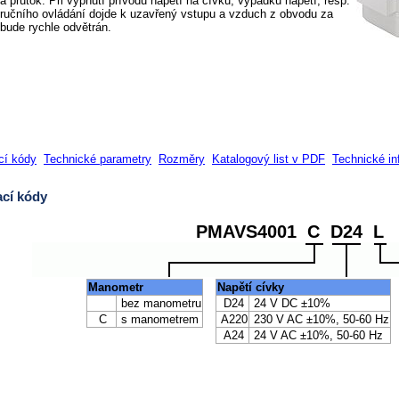
 a průtok. Při vypnutí přívodu napětí na cívku, výpadku napětí, resp.
 ručního ovládání dojde k uzavřený vstupu a vzduch z obvodu za
 bude rychle odvětrán.
cí kódy
Technické parametry
Rozměry
Katalogový list v PDF
Technické i
cí kódy
PMAVS4001 C D24 L
Manometr
Napětí cívky
bez manometru
D24
24 V DC ±10%
C
s manometrem
A220
230 V AC ±10%, 50-60 Hz
A24
24 V AC ±10%, 50-60 Hz