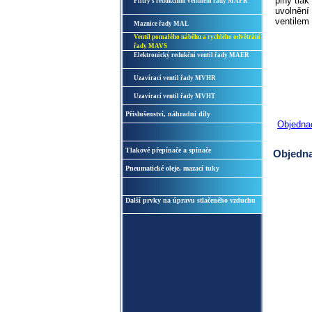
plný tlak
Filtry s redukčním ventilem řady MAFR
uvolnění
ventilem
Maznice řady MAL
Ventil pomalého náběhu a rychlého odvětrání
řady MAVS
Elektronický redukční ventil řady MAER
Uzavírací ventil řady MVHR
Uzavírací ventil řady MVHT
Příslušenství, náhradní díly
Objedna
Tlakové přepínače a spínače
Objedna
Pneumatické oleje, mazací tuky
Další prvky na úpravu stlačeného vzduchu