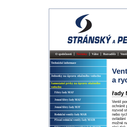
O společnosti
Novinky
Válce
Rozvaděče
Venti
Technické informace
Ven
Jednotky na úpravu stlačeného vzduchu
a ry
Samostatné prvky na úpravu stlačeného
vzduchu
řady
Filtry řady MAF
Jemné filtry řady MAF
Ventil p
ochránit 
Jemné filtry řady MJF
rozvod st
nebo rych
Redukční ventily řady MAR
ovládání
Přesné redukční ventily řady MAIR
možné na