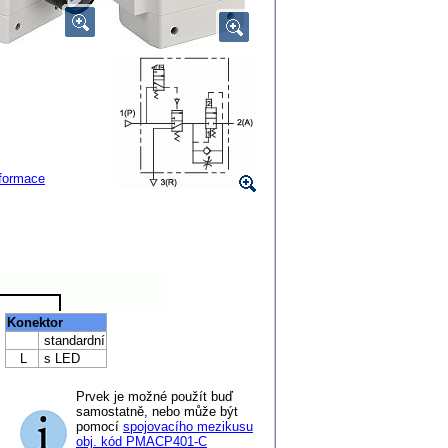
nformace
Konektor
standardní
L
s LED
Prvek je možné použít buď
samostatně, nebo může být
pomocí
spojovacího mezikusu
obj. kód PMACP401-C