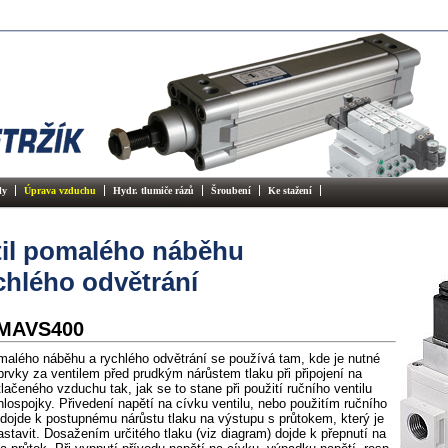
ly
Úprava vzduchu
Hydr. tlumiče rázů
Šroubení
Ke stažení
til pomalého náběhu
chlého odvětrání
 MAVS400
omalého náběhu a rychlého odvětrání se používá tam, kde je nutné
prvky za ventilem před prudkým nárůstem tlaku při připojení na
lačeného vzduchu tak, jak se to stane při použití ručního ventilu
lospojky. Přivedení napětí na cívku ventilu, nebo použitím ručního
 dojde k postupnému nárůstu tlaku na výstupu s průtokem, který je
stavit. Dosažením určitého tlaku (viz diagram) dojde k přepnutí na