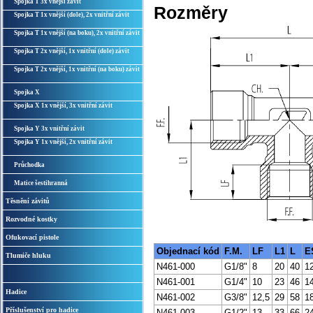
Spojka T 3x vnější závit
Rozměry
Spojka T 1x vnější (dole), 2x vnitřní závit
Spojka T 1x vnější (na boku), 2x vnitřní závit
Spojka T 2x vnější, 1x vnitřní (dole) závit
Spojka T 2x vnější, 1x vnitřní (na boku) závit
Spojka X
Spojka X 1x vnější, 3x vnitřní závit
Spojka Y 3x vnitřní závit
Spojka Y 1x vnější, 2x vnitřní závit
Průchodka
Matice šestihranná
Těsnění závitů
Rozvodné kostky
Ofukovací pistole
Objednací kód
F.M.
LF
L1
L
E
Tlumiče hluku
N461-000
G1/8"
8
20
40
1
N461-001
G1/4"
10
23
46
1
Hadice
N461-002
G3/8"
12,5
29
58
1
Příslušenství pro hadice
N461-003
G1/2"
13
33
66
2