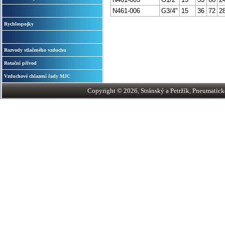
N461-006
G3/4"
15
36
72
2
Rychlospojky
Rozvody stlačeného vzduchu
Rotační přívod
Vzduchové chlazení řady MJC
Copyright © 2026, Stránský a Petržík, Pneumatické v