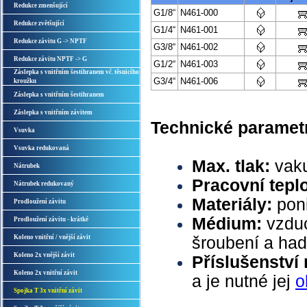
Redukce zmenšující
G1/8“
N461-000
Redukce zvětšující
G1/4“
N461-001
Redukce závitu G -> NPTF
G3/8“
N461-002
Redukce závitu NPTF -> G
G1/2“
N461-003
Záslepka s vnitřním šestihranem vč. těsnicího
G3/4“
N461-006
kroužku
Záslepka s vnitřním šestihranem
Záslepka s vnitřním závitem
Technické paramet
Vsuvka
Vsuvka redukovaná
Max. tlak:
vak
Nátrubek
Pracovní tepl
Nátrubek redukovaný
Materiály:
pon
Prodloužení závitu
Médium:
vzduc
Prodloužení závitu - krátké
Koleno vnitřní / vnější závit
šroubení a had
Koleno 2x vnější závit
Příslušenství
Koleno 2x vnitřní závit
a je nutné jej
o
Spojka T 3x vnitřní závit