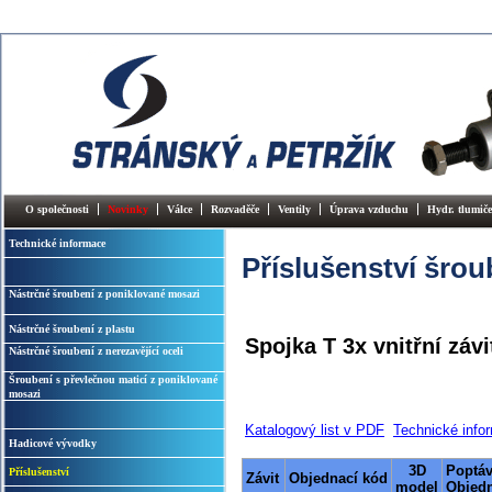
O společnosti
Novinky
Válce
Rozvaděče
Ventily
Úprava vzduchu
Hydr. tlumiče
Technické informace
Příslušenství šrou
Nástrčné šroubení z poniklované mosazi
Nástrčné šroubení z plastu
Spojka T 3x vnitřní závi
Nástrčné šroubení z nerezavějící oceli
Šroubení s převlečnou maticí z poniklované
mosazi
Katalogový list v PDF
Technické info
Hadicové vývodky
3D
Poptáv
Příslušenství
Závit
Objednací kód
model
Objed