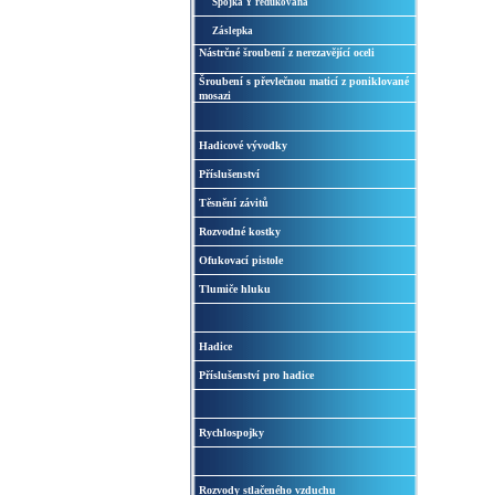
Spojka Y redukovaná
Záslepka
Nástrčné šroubení z nerezavějící oceli
Šroubení s převlečnou maticí z poniklované
mosazi
Hadicové vývodky
Příslušenství
Těsnění závitů
Rozvodné kostky
Ofukovací pistole
Tlumiče hluku
Hadice
Příslušenství pro hadice
Rychlospojky
Rozvody stlačeného vzduchu