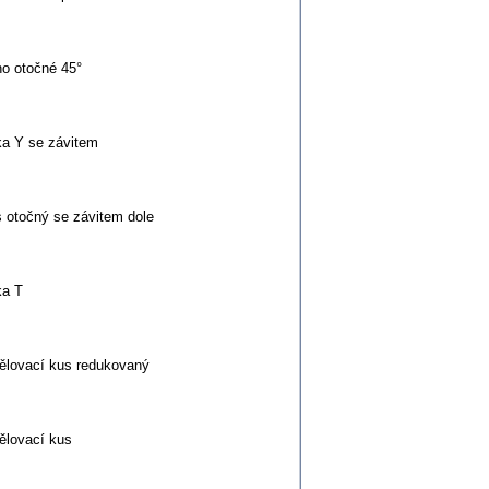
o otočné 45°
ka Y se závitem
 otočný se závitem dole
ka T
ělovací kus redukovaný
ělovací kus