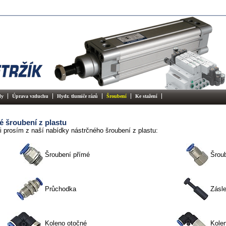
ly
Úprava vzduchu
Hydr. tlumiče rázů
Šroubení
Ke stažení
é šroubení z plastu
i prosím z naší nabídky nástrčného šroubení z plastu:
Šroubení přímé
Šroub
Průchodka
Zásl
Koleno otočné
Kolen