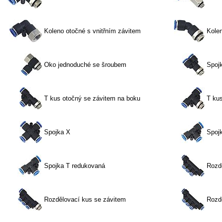
Koleno otočné s vnitřním závitem
Kolen
Oko jednoduché se šroubem
Spoj
T kus otočný se závitem na boku
T kus
Spojka X
Spoj
Spojka T redukovaná
Rozd
Rozdělovací kus se závitem
Rozd