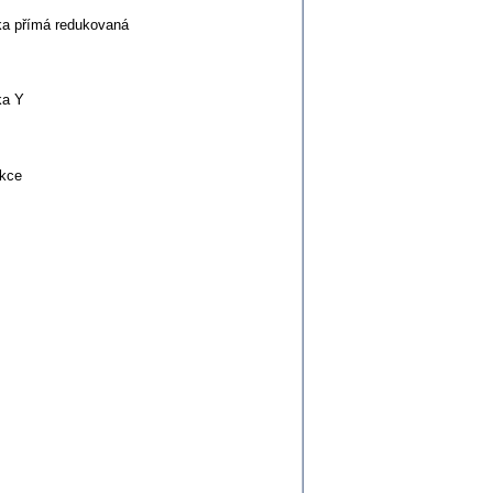
ka přímá redukovaná
ka Y
kce