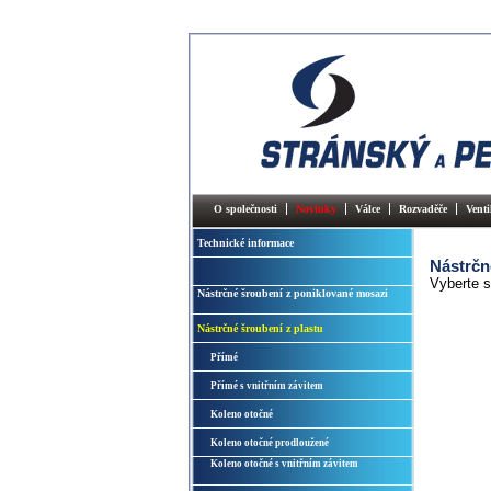
O společnosti
Novinky
Válce
Rozvaděče
Venti
Technické informace
Nástrčn
Vyberte s
Nástrčné šroubení z poniklované mosazi
Nástrčné šroubení z plastu
Přímé
Přímé s vnitřním závitem
Koleno otočné
Koleno otočné prodloužené
Koleno otočné s vnitřním závitem