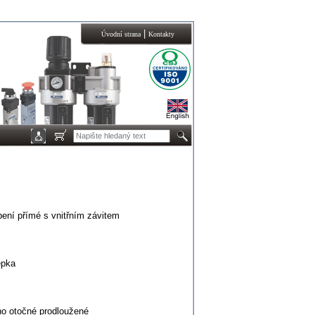
|
Úvodní strana
Kontakty
ení přímé s vnitřním závitem
epka
o otočné prodloužené