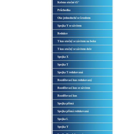
Koleno otočné 45°
Průchodka
Oko jednoduché se šroubem
Spojka Y se závitem
Redukce
T kus otočný se závitem na boku
T kus otočný se závitem dole
Spojka X
Spojka T
Spojka T redukovaná
Rozdělovací kus redukovaný
Rozdělovací kus se závitem
Rozdělovací kus
Spojka přímá
Spojka přímá redukovaná
Spojka L
Spojka Y