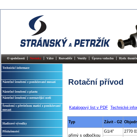
O společnosti
Novinky
Válce
Rozvaděče
Ventily
Úprava vzduchu
Hydr. tlumiče
Technické informace
Rotační přívod
Nástrčné šroubení z poniklované mosazi
Nástrčné šroubení z plastu
Nástrčné šroubení z nerezavějící oceli
Šroubení s převlečnou maticí z poniklované
Katalogový list v PDF
Technické inf
mosazi
Typ
Závit - G2
Objedn
Hadicové vývodky
G1/4"
2770 0
Příslušenství
přímý s odbočkou