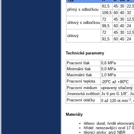
81,5
45
30
22,
přímý s odbočkou
109,5
60
40
32
72
45
30
12,
úhlový s odbočkou
99,5
60
40
24
72
45
30
12,
úhlový
91,5
60
40
24
Technické parametry
Pracovní tlak
0,6 MPa
Minimální tlak
0,0 MPa
Maximální tlak
1,0 MPa
o
o
Pracovní teplota
-20
C až +80
C
Pracovní médium
upravený stlačený
Jmenovitá světlost
Js 6 pro G 1/8", Js
-1
Pracovní otáčky
0 až 120 ot.min
,
Materiály
těleso: dural, tvrdě eloxovan
hřídel: nerezavějící ocel 17 
těsnicí prvky: pryž NBR