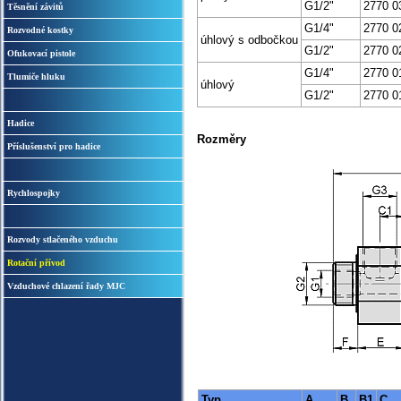
G1/2"
2770 0
Těsnění závitů
G1/4"
2770 0
Rozvodné kostky
úhlový s odbočkou
G1/2"
2770 0
Ofukovací pistole
G1/4"
2770 0
Tlumiče hluku
úhlový
G1/2"
2770 0
Hadice
Rozměry
Příslušenství pro hadice
Rychlospojky
Rozvody stlačeného vzduchu
Rotační přívod
Vzduchové chlazení řady MJC
Typ
A
B
B1
C