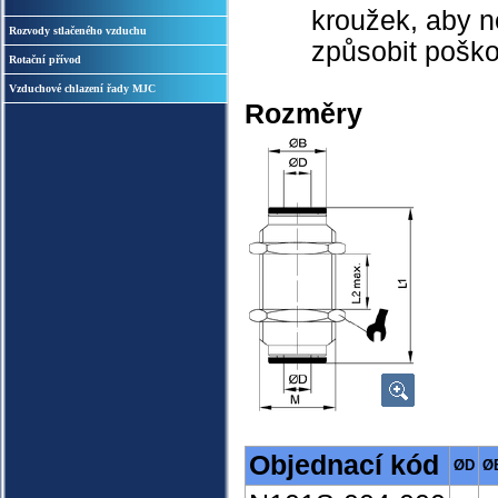
kroužek, aby n
Rozvody stlačeného vzduchu
způsobit poško
Rotační přívod
Vzduchové chlazení řady MJC
Rozměry
Objednací kód
ØD
Ø