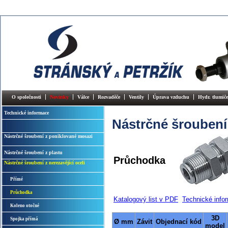
O společnosti
Novinky
Válce
Rozvaděče
Ventily
Úprava vzduchu
Hydr. tlumiče
Technické informace
Nástrčné šroubení 
Nástrčné šroubení z poniklované mosazi
Nástrčné šroubení z plastu
Průchodka
Nástrčné šroubení z nerezavějící oceli
Přímé
Průchodka
Katalogový list v PDF
Technické info
Koleno otočné
3D
Spojka přímá
Ø mm
Závit
Objednací kód
model