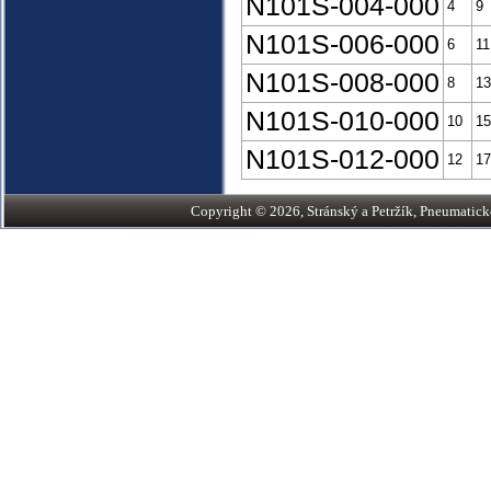
N101S-004-000
4
9
N101S-006-000
6
11
N101S-008-000
8
13
N101S-010-000
10
15
N101S-012-000
12
17
Copyright © 2026, Stránský a Petržík, Pneumatické v