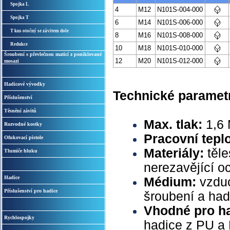
Spojka L
4
M12
N101S-004-000
Spojka T
6
M14
N101S-006-000
T kus otočný se závitem dole
8
M16
N101S-008-000
Redukce
10
M18
N101S-010-000
Šroubení s převlečnou maticí z poniklované
12
M20
N101S-012-000
mosazi
Hadicové vývodky
Technické paramet
Příslušenství
Těsnění závitů
Max. tlak:
1,6
Rozvodné kostky
Pracovní tepl
Ofukovací pistole
Materiály:
těle
Tlumiče hluku
nerezavějící o
Hadice
Médium:
vzduc
Příslušenství pro hadice
šroubení a had
Vhodné pro h
Rychlospojky
hadice z PU a 