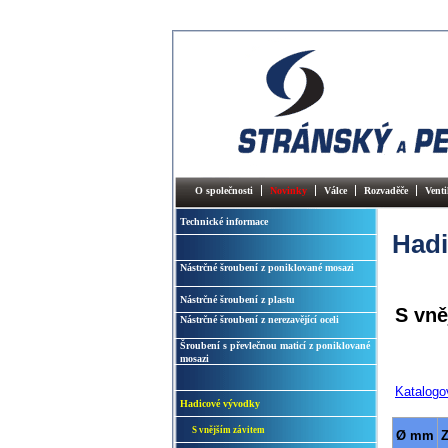
O společnosti
Novinky
Válce
Rozvaděče
Venti
Technické informace
Hadi
Nástrčné šroubení z poniklované mosazi
Nástrčné šroubení z plastu
S vně
Nástrčné šroubení z nerezavějící oceli
Šroubení s převlečnou maticí z poniklované
mosazi
Katalogo
Hadicové vývodky
S vnějším závitem
Ø mm
Z