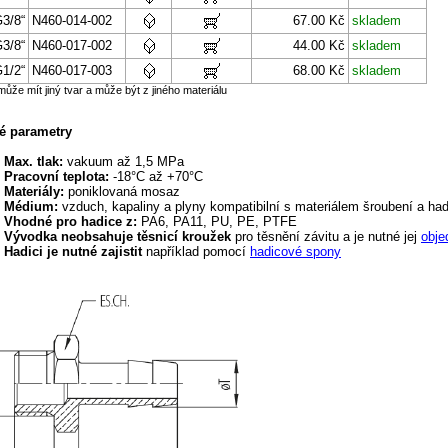
3/8“
N460-014-002
67.00 Kč
skladem
3/8“
N460-017-002
44.00 Kč
skladem
1/2“
N460-017-003
68.00 Kč
skladem
může mít jiný tvar a může být z jiného materiálu
é parametry
Max. tlak:
vakuum až 1,5 MPa
Pracovní teplota:
-18°C až +70°C
Materiály:
poniklovaná mosaz
Médium:
vzduch, kapaliny a plyny kompatibilní s materiálem šroubení a ha
Vhodné pro hadice z:
PA6, PA11, PU, PE, PTFE
Vývodka neobsahuje těsnicí kroužek
pro těsnění závitu a je nutné jej
obje
Hadici je nutné zajistit
například pomocí
hadicové spony