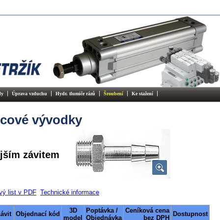
ly
Úprava vzduchu
Hydr. tlumiče rázů
Šroubení
Ke stažení
cové vývodky
jším závitem
vý list v PDF
Technické informace
3D
Poptávka /
Ceníková cena
ávit
Objednací kód
Dostupnost
model
Objednávka
bez DPH