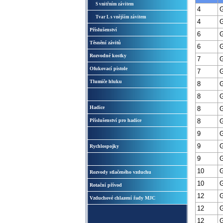
S vnitřním závitem
4
G
Tvar L s vnějším závitem
4
G
Příslušenství
6
G
Těsnění závitů
6
G
Rozvodné kostky
7
G
Ofukovací pistole
7
G
Tlumiče hluku
8
G
8
G
Hadice
8
G
Příslušenství pro hadice
8
G
9
G
9
G
Rychlospojky
9
G
10
G
Rozvody stlačeného vzduchu
10
G
Rotační přívod
12
G
Vzduchové chlazení řady MJC
12
G
12
G