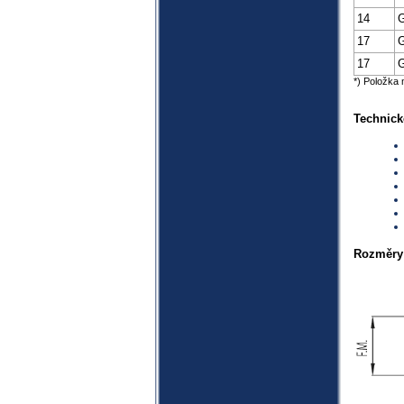
14
G
17
G
17
G
*) Položka 
Technick
Rozměry