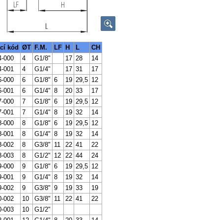
cí kód
ØT
F.M.
LF
H
L
CH
4-000
4
G1/8"
17
28
14
4-001
4
G1/4"
17
31
17
6-000
6
G1/8"
6
19
29,5
12
6-001
6
G1/4"
8
20
33
17
7-000
7
G1/8"
6
19
29,5
12
7-001
7
G1/4"
8
19
32
14
8-000
8
G1/8"
6
19
29,5
12
8-001
8
G1/4"
8
19
32
14
8-002
8
G3/8"
11
22
41
22
8-003
8
G1/2"
12
22
44
24
9-000
9
G1/8"
6
19
29,5
12
9-001
9
G1/4"
8
19
32
14
9-002
9
G3/8"
9
19
33
19
0-002
10
G3/8"
11
22
41
22
0-003
10
G1/2"