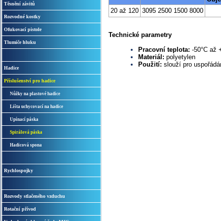
Těsnění závitů
20 až 120
3095 2500 1500 8000
Rozvodné kostky
Ofukovací pistole
Technické parametry
Tlumiče hluku
Pracovní teplota:
-50°C až 
Materiál:
polyetylen
Použití:
slouží pro uspořádá
Hadice
Příslušenství pro hadice
Nůžky na plastové hadice
Lišta uchycovací na hadice
Upínací páska
Spirálová páska
Hadicová spona
Rychlospojky
Rozvody stlačeného vzduchu
Rotační přívod