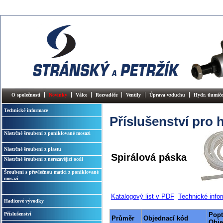
O společnosti
Novinky
Válce
Rozvaděče
Ventily
Úprava vzduchu
Hydr. tlumiče
Technické informace
Příslušenství pro 
Nástrčné šroubení z poniklované mosazi
Nástrčné šroubení z plastu
Spirálová páska
Nástrčné šroubení z nerezavějící oceli
Šroubení s převlečnou maticí z poniklované
mosazi
Katalogový list v PDF
Technické info
Hadicové vývodky
Příslušenství
Popt
Průměr
Objednací kód
Obj