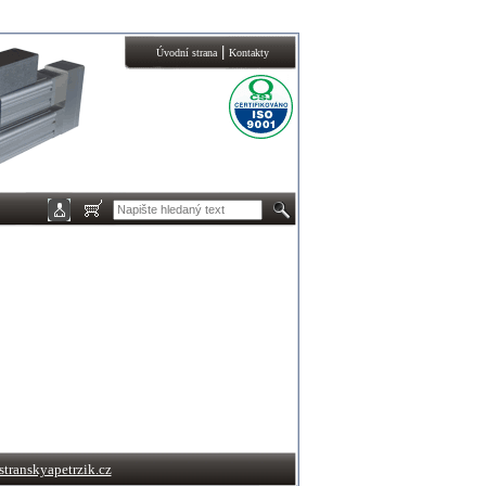
|
Úvodní strana
Kontakty
transkyapetrzik.cz