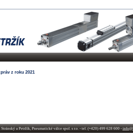
zpráv z roku 2021
tránský a Petržík, Pneumatické válce spol. s r.o. - tel. (+420) 499 628 600 -
info@s