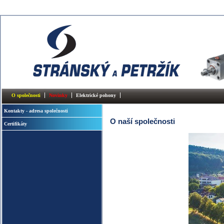
O společnosti
Novinky
Elektrické pohony
Kontakty - adresa společnosti
O naší společnosti
Certifikáty