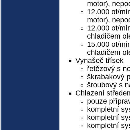
motor), nepo
12.000 ot/mi
motor)
, nepo
12.000 ot/min
chladičem ol
15.000 ot/mi
chladičem ol
Vynašeč třísek
řetězový s n
škrabákový p
šroubový s 
Chlazení střede
pouze přípra
kompletní sy
kompletní sy
kompletní sy