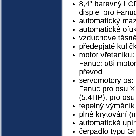
8,4" barevný LCD
displej pro Fan
automatický maz
automatické ofu
vzduchové těsně
předepjaté kulič
motor vřeteníku:
Fanuc: α8i moto
převod
servomotory os:
Fanuc pro osu X
(5.4HP),
pro osu
tepelný výměník 
plné krytování (
automatické upín
čerpadlo typu G