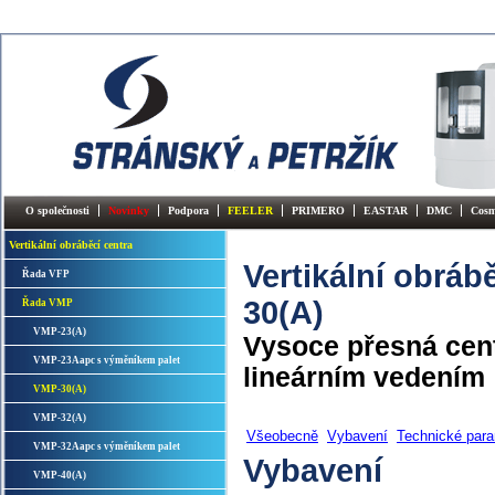
O společnosti
Novinky
Podpora
FEELER
PRIMERO
EASTAR
DMC
Cosm
Vertikální obráběcí centra
Vertikální obráb
Řada VFP
30(A)
Řada VMP
VMP-23(A)
Vysoce přesná cent
VMP-23Aapc s výměníkem palet
lineárním vedením
VMP-30(A)
VMP-32(A)
Všeobecně
Vybavení
Technické par
VMP-32Aapc s výměníkem palet
Vybavení
VMP-40(A)