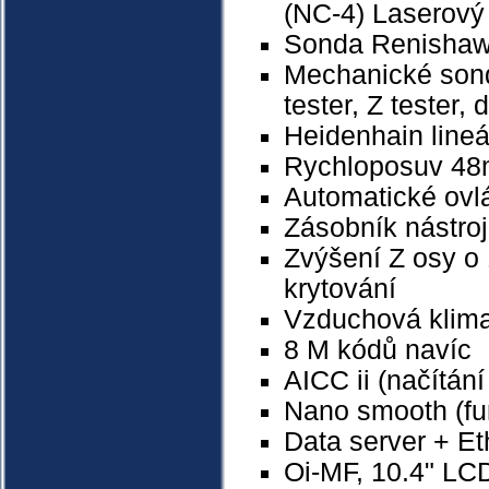
(NC-4) Laserový
Sonda Renishaw
Mechanické sond
tester, Z tester,
Heidenhain lineá
Rychloposuv 48m
Automatické ovl
Zásobník nástro
Zvýšení Z osy o 
krytování
Vzduchová klimat
8 M kódů navíc
AICC ii (načítán
Nano smooth
(f
Data server + Et
Oi-MF, 10.4" LC