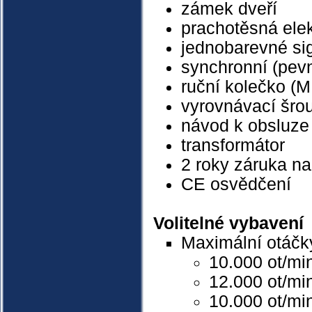
zámek dveří
prachotěsná elek
jednobarevné sig
synchronní (pevn
ruční kolečko (
vyrovnávací šro
návod k obsluze
transformátor
2 roky záruka na
CE osvědčení
Volitelné vybavení
Maximální otáčk
10.000 ot/mi
12.000 ot/min
10.000 ot/mi