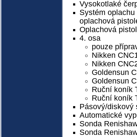
Vysokotlaké čer
Systém oplachu z
oplachová pistol
Oplachová pistol
4. osa
pouze přípra
Nikken CNC1
Nikken CNC2
Goldensun C
Goldensun C
Ruční koník
Ruční koník
Pásový/diskový s
Automatické vyp
Sonda Renishaw 
Sonda Renishaw 