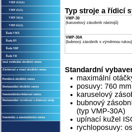
VMP-45S(A)
Typ stroje a řídicí
VMP-45(A)
VMP-30
VMP-50(A)
(karuselový zásobník nástrojů)
VMP-65(A)
Řada VMX
VMP-30A
Řada HV
(bubnový zásobník s výměnnou rukou)
Řada NBP
Řada VB
5osá vertikální obráběcí centra
Standardní vybave
Závitovací a vrtací obráběcí centra
maximální otáčky
Portálová obráběcí centra
posuvy: 760 mm 
Horizontální obráběcí centra
karuselový záso
Soustružnicko-frézovací centra
Horizontální vyvrtávací a frézovací stroje
bubnový zásobní
(typ VMP-30A)
upínací kužel IS
Soustruhy a soustružnická centra
rychloposuvy: os