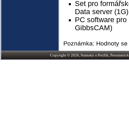
Set pro formářs
Data server (1G)
PC software pr
GibbsCAM)
Poznámka: Hodnoty se m
Copyright © 2026, Stránský a Petržík, Pneumatické v