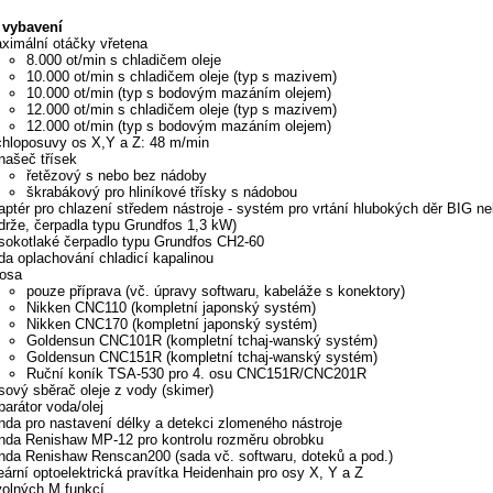
é vybavení
ximální otáčky vřetena
8.000 ot/min s chladičem oleje
10.000 ot/min s chladičem oleje (typ s mazivem)
10.000 ot/min (typ s bodovým mazáním olejem)
12.000 ot/min s chladičem oleje (typ s mazivem)
12.000 ot/min (typ s bodovým mazáním olejem)
chloposuvy os X,Y a Z: 48 m/min
našeč třísek
řetězový s nebo bez nádoby
škrabákový pro hliníkové třísky s nádobou
aptér pro chlazení středem nástroje - systém pro vrtání hlubokých děr BIG 
drže, čerpadla typu Grundfos 1,3 kW)
sokotlaké čerpadlo typu Grundfos CH2-60
da oplachování chladicí kapalinou
 osa
pouze příprava (vč. úpravy softwaru, kabeláže s konektory)
Nikken CNC110 (kompletní japonský systém)
Nikken CNC170 (kompletní japonský systém)
Goldensun CNC101R (kompletní tchaj-wanský systém)
Goldensun CNC151R (kompletní tchaj-wanský systém)
Ruční koník TSA-530 pro 4. osu CNC151R/CNC201R
sový sběrač oleje z vody (skimer)
parátor voda/olej
nda pro nastavení délky a detekci zlomeného nástroje
nda Renishaw MP-12 pro kontrolu rozměru obrobku
nda Renishaw Renscan200 (sada vč. softwaru, doteků a pod.)
neární optoelektrická pravítka Heidenhain pro osy X, Y a Z
volných M funkcí