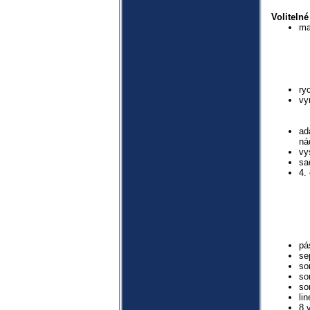
Voliteln
ma
ry
vy
ad
ná
vy
sa
4.
pá
se
so
so
so
li
8 