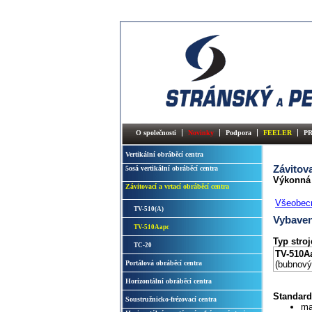
O společnosti
Novinky
Podpora
FEELER
P
Vertikální obráběcí centra
Závitova
5osá vertikální obráběcí centra
Výkonná 
Závitovací a vrtací obráběcí centra
Všeobec
TV-510(A)
Vybaven
TV-510Aapc
Typ stroj
TC-20
TV-510A
Portálová obráběcí centra
(bubnový
Horizontální obráběcí centra
Standard
Soustružnicko-frézovací centra
ma