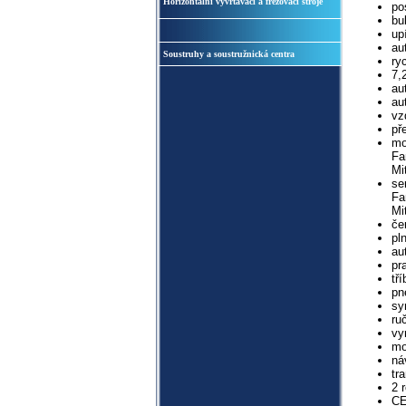
Horizontální vyvrtávací a frézovací stroje
po
bu
up
au
Soustruhy a soustružnická centra
ry
7,
au
au
vz
př
mo
Fa
Mi
se
Fa
Mi
če
pl
au
pr
tř
pn
sy
ru
vy
mo
ná
tr
2 
CE