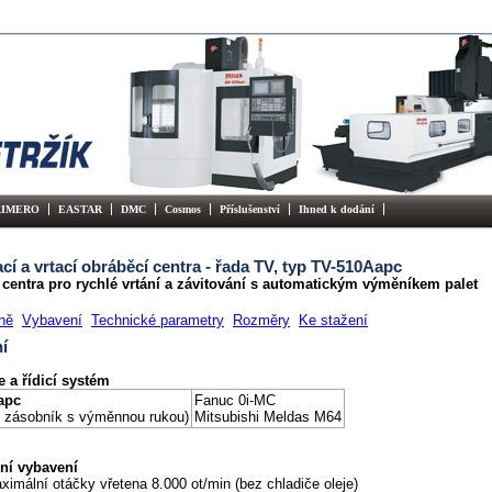
RIMERO
EASTAR
DMC
Cosmos
Příslušenství
Ihned k dodání
cí a vrtací obráběcí centra - řada TV, typ TV-510Aapc
centra pro rychlé vrtání a závitování s automatickým výměníkem palet
ně
Vybavení
Technické parametry
Rozměry
Ke stažení
í
e a řídicí systém
apc
Fanuc 0i-MC
 zásobník s výměnnou rukou)
Mitsubishi Meldas M64
ní vybavení
ximální otáčky vřetena 8.000 ot/min (bez chladiče oleje)