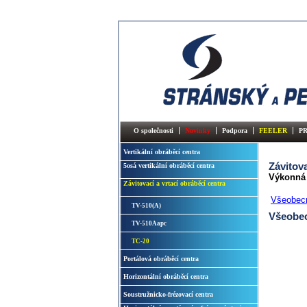
O společnosti
Novinky
Podpora
FEELER
P
Vertikální obráběcí centra
Závitova
5osá vertikální obráběcí centra
Výkonná c
Závitovací a vrtací obráběcí centra
Všeobec
TV-510(A)
Všeobe
TV-510Aapc
TC-20
Portálová obráběcí centra
Horizontální obráběcí centra
Soustružnicko-frézovací centra