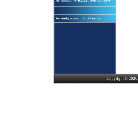
Horizontální vyvrtávací a frézovací stroje
Soustruhy a soustružnická centra
Copyright © 2026, S