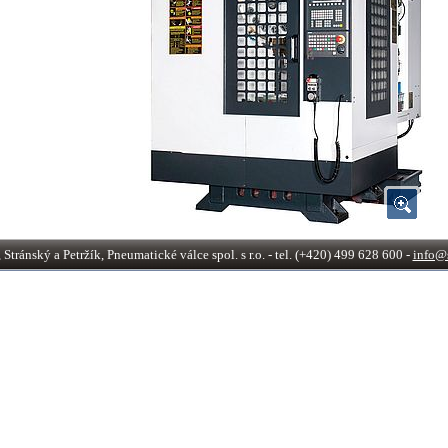
tránský a Petržík, Pneumatické válce spol. s r.o. - tel. (+420) 499 628 600 -
info@s