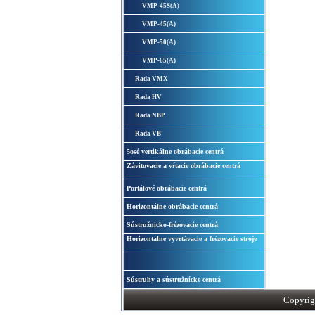
VMP-45S(A)
VMP-45(A)
VMP-50(A)
VMP-65(A)
Rada VMX
Rada HV
Rada NBP
Rada VB
5osé vertikálne obrábacie centrá
Závitovacie a vŕtacie obrábacie centrá
Portálové obrábacie centrá
Horizontálne obrábacie centrá
Sústružnicko-frézovacie centrá
Horizontálne vyvrtávacie a frézovacie stroje
Sústruhy a sústružnícke centrá
Copyrigh