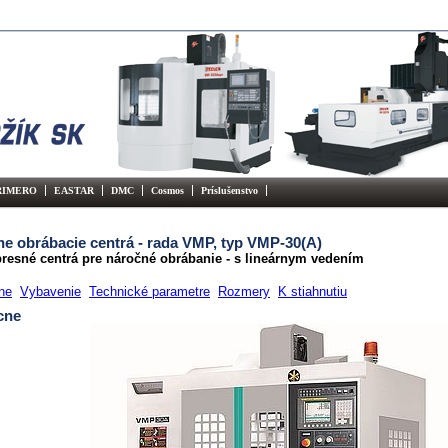
RIMERO
EASTAR
DMC
Cosmos
Príslušenstvo
lne obrábacie centrá - rada VMP, typ VMP-30(A)
resné centrá pre náročné obrábanie - s lineárnym vedením
ne
Vybavenie
Technické parametre
Rozmery
K stiahnutiu
cne