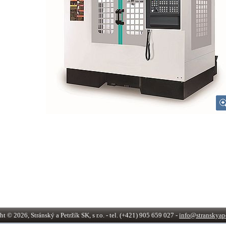
t © 2026, Stránský a Petržík SK, s r.o. - tel. (+421) 905 659 027 -
info@stranskyape