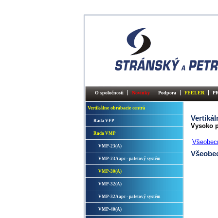
O spoločnosti
Novinky
Podpora
FEELER
P
Vertikálne obrábacie centrá
Vertiká
Rada VFP
Vysoko p
Rada VMP
Všeobec
VMP-23(A)
Všeobe
VMP-23Aapc - paletový systém
VMP-30(A)
VMP-32(A)
VMP-32Aapc - paletový systém
VMP-40(A)