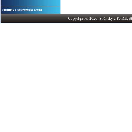
Sústruhy a sústružnícke centrá
Copyright © 2026, Stránský a Petržík SK,