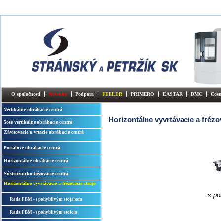
O spoločnosti
Novinky
Podpora
FEELER
PRIMERO
EASTAR
DMC
Cos
Vertikálne obrábacie centrá
Horizontálne vyvrtávacie a frézo
5osé vertikálne obrábacie centrá
Závitovacie a vŕtacie obrábacie centrá
Portálové obrábacie centrá
Horizontálne obrábacie centrá
Sústružnicko-frézovacie centrá
Horizontálne vyvrtávacie a frézovacie stroje
s po
Rada FBM - s pohyblivým stojanom
Rada FBM - s pohyblivým stolom