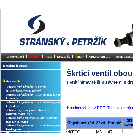
O společnosti
Novinky
Válce
Rozvaděče
Ventily
Úprava vzduchu
Hydr. tlumiče
Technické informace
Škrticí ventil ob
Škrticí ventily
s vnitřním/vnějším závitem, s 
Jednosměrný, nástrčný, nastavení
šroubovákem, tvar L, kovový
Jednosměrný, nástrčný, nastavení rukou, tvar
L, kovový
Jednosměrný, nástrčný, nastavení rukou, tvar
L, plastový
Katalogový list v PDF
Technické inf
Jednosměrný, s vnějším/vnitřním závitem,
nastavení šroub., tvar L
Jednosměrný, s vnitřními závity, nastavení
3D
rukou, tvar kostka
Objednací kód
Závit
Průtok*
mode
Jednosměrný, nástrčný, nastavení rukou, tvar
kostka, plast
N0FCG
M5
45