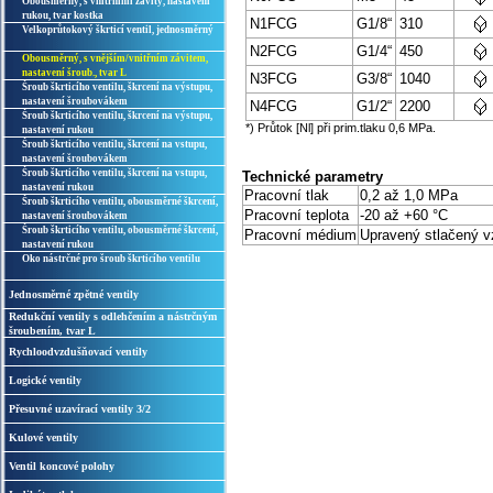
Obousměrný, s vnitřními závity, nastavení
rukou, tvar kostka
N1FCG
G1/8“
310
Velkoprůtokový škrticí ventil, jednosměrný
N2FCG
G1/4“
450
Obousměrný, s vnějším/vnitřním závitem,
nastavení šroub., tvar L
N3FCG
G3/8“
1040
Šroub škrticího ventilu, škrcení na výstupu,
nastavení šroubovákem
N4FCG
G1/2“
2200
Šroub škrticího ventilu, škrcení na výstupu,
*) Průtok [Nl] při prim.tlaku 0,6 MPa.
nastavení rukou
Šroub škrticího ventilu, škrcení na vstupu,
nastavení šroubovákem
Šroub škrticího ventilu, škrcení na vstupu,
Technické parametry
nastavení rukou
Pracovní tlak
0,2 až 1,0 MPa
Šroub škrticího ventilu, obousměrné škrcení,
Pracovní teplota
-20 až +60 °C
nastavení šroubovákem
Šroub škrticího ventilu, obousměrné škrcení,
Pracovní médium
Upravený stlačený 
nastavení rukou
Oko nástrčné pro šroub škrticího ventilu
Jednosměrné zpětné ventily
Redukční ventily s odlehčením a nástrčným
šroubením, tvar L
Rychloodvzdušňovací ventily
Logické ventily
Přesuvné uzavírací ventily 3/2
Kulové ventily
Ventil koncové polohy