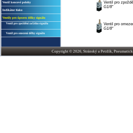
Ventil pro zpožd
Ventil koncové polohy
G1/8“
Indikátor tlaku
Ventily pro úpravu délky signálu
Ventil pro omeze
Ventil pro zpoždění začátku signálu
G1/8“
Ventil pro omezení délky signálu
Copyright © 2026, Stránský a Petržík, Pneumatické v