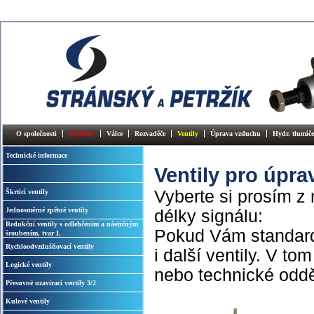
O společnosti
Novinky
Válce
Rozvaděče
Ventily
Úprava vzduchu
Hydr. tlumiče
Technické informace
Ventily pro úpra
Vyberte si prosím z 
Škrticí ventily
Jednosměrné zpětné ventily
délky signálu:
Redukční ventily s odlehčením a nástrčným
Pokud Vám standard
šroubením, tvar L
Rychloodvzdušňovací ventily
i další ventily. V t
Logické ventily
nebo technické oddě
Přesuvné uzavírací ventily 3/2
Kulové ventily