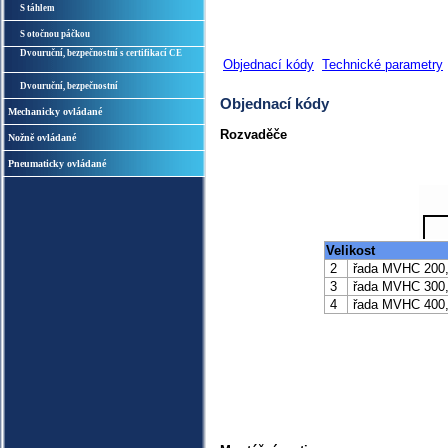
S táhlem
S otočnou páčkou
Dvouruční, bezpečnostní s certifikací CE
Objednací kódy
Technické parametry
Dvouruční, bezpečnostní
Objednací kódy
Mechanicky ovládané
Rozvaděče
Nožně ovládané
Pneumaticky ovládané
Velikost
2
řada MVHC 200,
3
řada MVHC 300, 
4
řada MVHC 400,