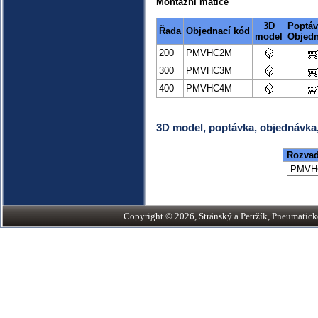
Montážní matice
3D
Poptáv
Řada
Objednací kód
model
Objed
200
PMVHC2M
300
PMVHC3M
400
PMVHC4M
3D model, poptávka, objednávka
Rozvad
Copyright © 2026, Stránský a Petržík, Pneumatické v