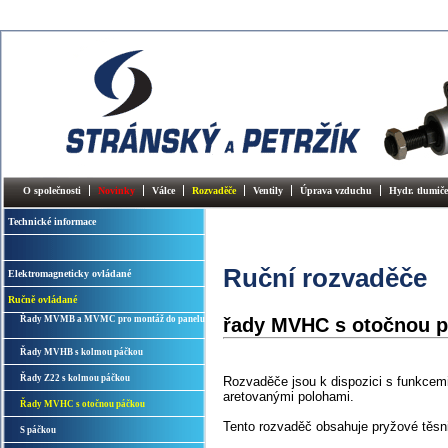
O společnosti
Novinky
Válce
Rozvaděče
Ventily
Úprava vzduchu
Hydr. tlumiče
Technické informace
Ruční rozvaděče
Elektromagneticky ovládané
Ručně ovládané
Řady MVMB a MVMC pro montáž do panelu
řady MVHC s otočnou 
Řady MVHB s kolmou páčkou
Řady Z22 s kolmou páčkou
Rozvaděče jsou k dispozici s funkcemi
aretovanými polohami.
Řady MVHC s otočnou páčkou
Tento rozvaděč obsahuje pryžové těsni
S páčkou