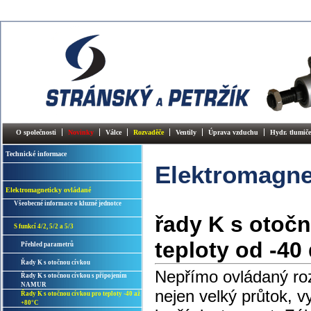
O společnosti
Novinky
Válce
Rozvaděče
Ventily
Úprava vzduchu
Hydr. tlumiče
Technické informace
Elektromagne
Elektromagneticky ovládané
Všeobecné informace o kluzné jednotce
řady K s otoč
S funkcí 4/2, 5/2 a 5/3
teploty od -40
Přehled parametrů
Řady K s otočnou cívkou
Nepřímo ovládaný ro
Řady K s otočnou cívkou s připojením
NAMUR
nejen velký průtok, v
Řady K s otočnou cívkou pro teploty -40 až
+80°C