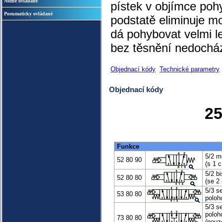
Nožně ovládané
pístek v objímce poh
Pneumaticky ovládané
podstatě eliminuje m
dá pohybovat velmi le
bez těsnění nedochá
Objednací kódy
Technické parametry
Objednací kódy
2
Funkce
5/2 mo
52 80 90
(s 1 c
5/2 bi
52 80 80
(se 2 
5/3 se
53 80 80
poloh
5/3 se
poloh
73 80 80
(pouze