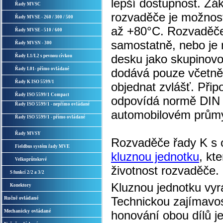
lepší dostupnost. Zák
Řady MVSC
rozvaděče je možnost 
Řady MVSE - 260 / 300 / 500
až +80°C. Rozvaděče
Řady MVSE - 510 / 600
samostatně, nebo je
Řady MVSN - 300
desku jako skupinov
Řady L1/L2 s pevnou cívkou
Řady L01- přímo ovládané
dodává pouze včetně 
Řady K ISO 5599/1
objednat zvlášť. Přip
Řady ISO 5599/1 Compact
odpovídá normě DIN 
Řady ISO 5599/1 - nepřímo ovládané
automobilovém průmy
Řady ISO 5599/1 - přímo ovládané
Řady MVSY
Rozvaděče řady K s 
Fieldbus systém řady MVE
kluznou jednotku
, kt
Velkoprůtokové
životnost rozvaděče.
S funkcí 2/2 a 3/2
Kluznou jednotku vyrá
Konektory
Technickou zajímavos
Ručně ovládané
Mechanicky ovládané
honování obou dílů j