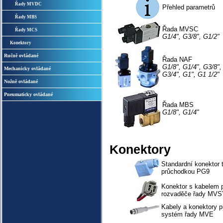
Řady MVDC
Přehled parametrů
Řady MBS
Řada MVSC
Řady MCS
G1/4", G3/8", G1/2"
Konektory
Ručně ovládané
Řada NAF
G1/8", G1/4", G3/8",
Mechanicky ovládané
G3/4", G1", G1 1/2"
Nožně ovládané
Pneumaticky ovládané
Řada MBS
G1/8", G1/4"
Konektory
Standardní konektor 
průchodkou PG9
Konektor s kabelem 
rozvaděče řady MV
Kabely a konektory pr
systém řady MVE