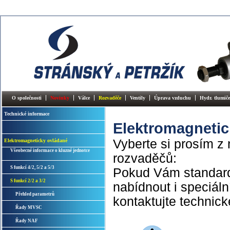
O společnosti
Novinky
Válce
Rozvaděče
Ventily
Úprava vzduchu
Hydr. tlumiče
Technické informace
Elektromagnetick
Vyberte si prosím z
Elektromagneticky ovládané
Všeobecné informace o kluzné jednotce
rozvaděčů:
S funkcí 4/2, 5/2 a 5/3
Pokud Vám standar
S funkcí 2/2 a 3/2
nabídnout i speciál
Přehled parametrů
kontaktujte technick
Řady MVSC
Řady NAF