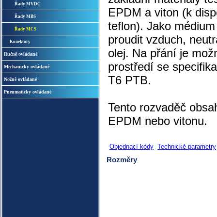
Řady MVDC
EPDM a viton (k dispoz
Řady MBS
teflon). Jako médium
Řady MCS
proudit vzduch, neut
Konektory
olej. Na přání je mo
Ručně ovládané
prostředí se specifik
Mechanicky ovládané
T6 PTB.
Nožně ovládané
Pneumaticky ovládané
Tento rozvaděč obsah
EPDM nebo vitonu.
Objednací kódy
Technické parametry
Rozměry