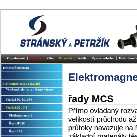
O společnosti
Novinky
Válce
Rozvaděče
Ventily
Úprava vzduchu
Hydr. tlumiče
Technické informace
Elektromagne
Elektromagneticky ovládané
Všeobecné informace o kluzné jednotce
řady MCS
S funkcí 4/2, 5/2 a 5/3
S funkcí 2/2 a 3/2
Přímo ovládaný rozva
Přehled parametrů
velikostí průchodu a
Řady MVSC
průtoky navazuje na 
Řady NAF
základní materiály tě