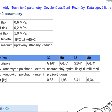
í kódy
Technické parametry
Dovolené zatížení
Rozměry
Katalogový list 
ké parametry
 tlak
0,6 MPa
í tlak
0,2 MPa
í tlak
1,0 MPa
o
o
 teplota
-5
C až +60
C
í médium
upravený stlačený vzduch
pístu
32
50
63
80
 přípoje
G1/8"
G1/8"
G1/4"
G1/4"
v koncových polohách - externí
nastavitelný hydraulický tlumič rázů
v koncových polohách - interní
pryžový doraz
 [kg]
0,55
1,93
3,41
6,34