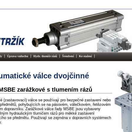
ly
Úprava vzduchu
Hydr. tlumiče rázů
Šroubení
Ke stažení
matické válce dvojčinné
MSBE zarážkové s tlumením rázů
é (zastavovací) válce se používají pro bezpečné zastavení nebo
 předmětů, pohybujících se na pásovém, válečkovém, řetězovém
ém dopravníku. Zarážkové válce řady MSBE jsou vybaveny
elným hydraulickým tlumičem rázů pro měkké zastavení
cího se předmětu. Použivají se zejména v dopravních systémech
y.