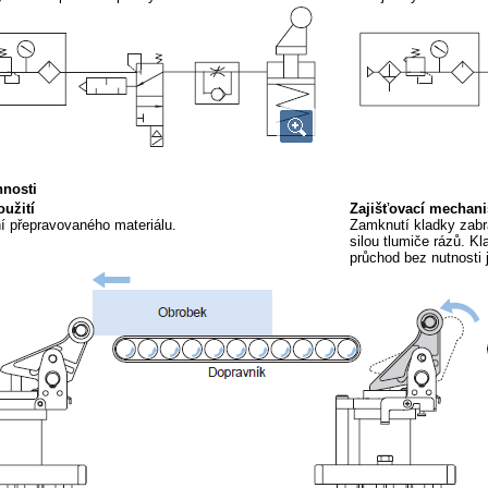
nnosti
užití
Zajišťovací mechan
í přepravovaného materiálu.
Zamknutí kladky zabr
silou tlumiče rázů. K
průchod bez nutnosti 