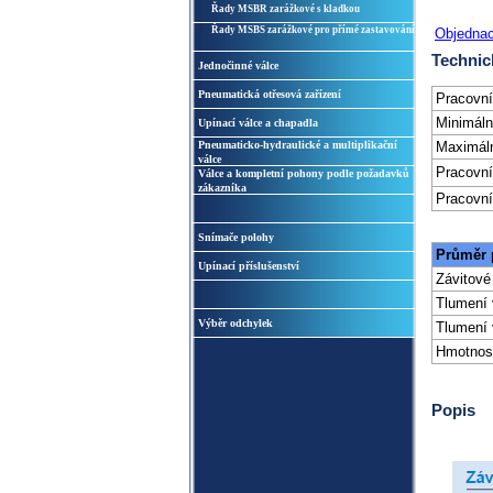
Řady MSBR zarážkové s kladkou
Řady MSBS zarážkové pro přímé zastavování
Objednac
Technic
Jednočinné válce
Pneumatická otřesová zařízení
Pracovní
Minimáln
Upínací válce a chapadla
Pneumaticko-hydraulické a multiplikační
Maximáln
válce
Pracovní
Válce a kompletní pohony podle požadavků
zákazníka
Pracovn
Snímače polohy
Průměr 
Upínací příslušenství
Závitové
Tlumení 
Výběr odchylek
Tlumení 
Hmotnost
Popis