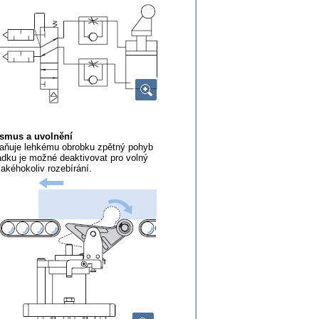
ismus a uvolnění
aňuje lehkému obrobku zpětný pohyb
ladku je možné deaktivovat pro volný
jakéhokoliv rozebírání.