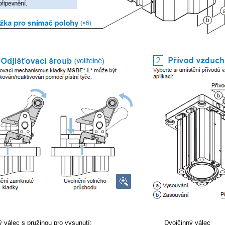
ý válec s pružinou pro vysunutí:
Dvojčinný válec