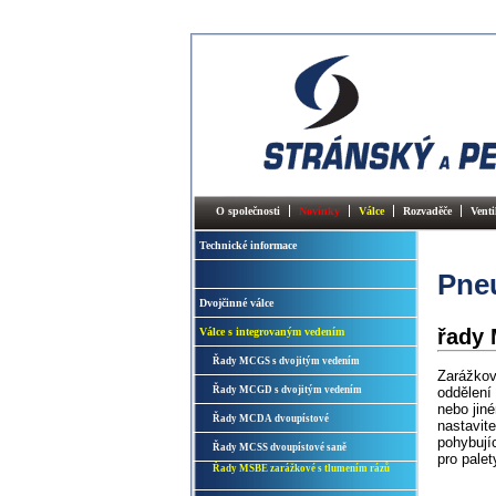
O společnosti
Novinky
Válce
Rozvaděče
Venti
Technické informace
Pneu
Dvojčinné válce
řady 
Válce s integrovaným vedením
Řady MCGS s dvojitým vedením
Zarážkov
Řady MCGD s dvojitým vedením
oddělení
nebo jin
Řady MCDA dvoupístové
nastavit
pohybují
Řady MCSS dvoupístové saně
pro palet
Řady MSBE zarážkové s tlumením rázů