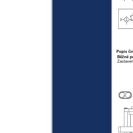
Popis či
Běžné po
Zastaven