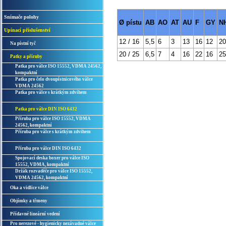
Snímače polohy
Ø pístu
AB
AO
AT
AU
F
GY
N
Upínací příslušenství
12 / 16
5,5
6
3
13
16
12
20
Na pístní tyč
20 / 25
6,5
7
4
16
22
16
25
Patky a příruby
Patka pro válce ISO 15552, VDMA 24562,
kompaktní
Patka pro čelo dvoupístnicového válce
VDMA 24562
Patka pro válce s krátkým zdvihem
Patka pro válce DIN ISO 6432
Příruba pro válce ISO 15552, VDMA
24562, kompaktní
Příruba pro válce s krátkým zdvihem
Příruba pro válce DIN ISO 6432
Spojovací deska boxer pro válce ISO
15552, VDMA, kompaktní
Držák rozvaděče pro válce ISO 15552,
VDMA 24562, kompaktní
Oka a vidlice válce
Objímky a třmeny
Přídavné lineární vedení
Pro nerezové - hygienicky nezávadné válce