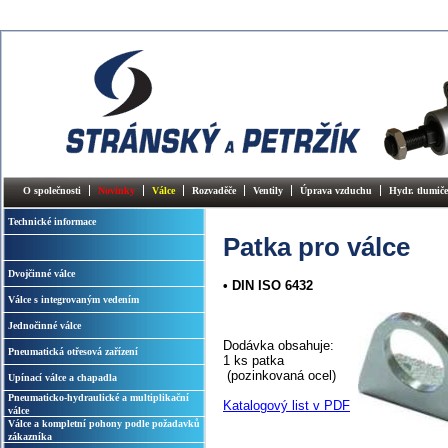
O společnosti
Novinky
Válce
Rozvaděče
Ventily
Úprava vzduchu
Hydr. tlumiče
Technické informace
Patka pro válce
Dvojčinné válce
• DIN ISO 6432
Válce s integrovaným vedením
Jednočinné válce
Dodávka obsahuje:
Pneumatická otřesová zařízení
1 ks patka
(pozinkovaná ocel)
Upínací válce a chapadla
Pneumaticko-hydraulické a multiplikační
Katalogový list v PDF
válce
Válce a kompletní pohony podle požadavků
zákazníka