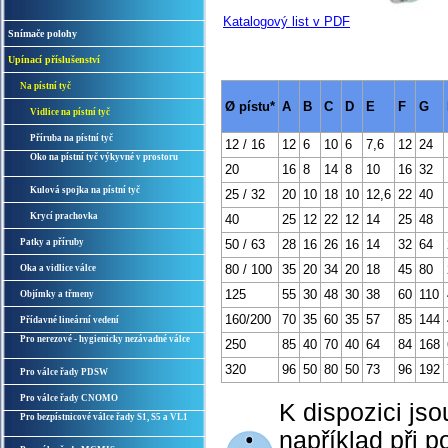
Katalogový list v PDF
Snímače polohy
Upínací příslušenství
Na pístní tyč
Ø pístu*
A
B
C
D
E
F
G
Vidlice na pístní tyč
Příruba na pístní tyč
12 / 16
12
6
10
6
7,6
12
24
Oko na pístní tyč výkyvné v prostoru
20
16
8
14
8
10
16
32
Kulová spojka na pístní tyč
25 / 32
20
10
18
10
12,6
22
40
Krycí prachovka
40
25
12
22
12
14
25
48
Patky a příruby
50 / 63
28
16
26
16
14
32
64
80 / 100
35
20
34
20
18
45
80
Oka a vidlice válce
125
55
30
48
30
38
60
110
Objímky a třmeny
160/200
70
35
60
35
57
85
144
Přídavné lineární vedení
Pro nerezové - hygienicky nezávadné válce
250
85
40
70
40
64
84
168
320
96
50
80
50
73
96
192
Pro válce řady PDSW
Pro válce řady CNOMO
K dispozici jsou
Pro bezpístnicové válce řady S1, S5 a VL1
například při p