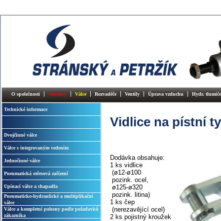
O společnosti
Novinky
Válce
Rozvaděče
Ventily
Úprava vzduchu
Hydr. tlumiče
Technické informace
Vidlice na pístní t
Dvojčinné válce
Válce s integrovaným vedením
Dodávka obsahuje:
Jednočinné válce
1 ks vidlice
(ø12-ø100
Pneumatická otřesová zařízení
pozink. ocel,
Upínací válce a chapadla
ø125-ø320
pozink. litina)
Pneumaticko-hydraulické a multiplikační
1 ks čep
válce
(nerezavějící ocel)
Válce a kompletní pohony podle požadavků
zákazníka
2 ks pojistný kroužek