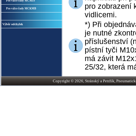
Pro válce řady MCMIS
pro zobrazení 
Pro válce řady MCKMB
vidlicemi.
*) Při objednáv
Výběr odchylek
je nutné zkontr
příslušenství 
pístní tyči M10
má závit M12x1,
25/32, která m
Copyright © 2026, Stránský a Petržík, Pneumatické v