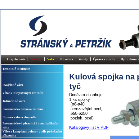
O společnosti
Novinky
Válce
Rozvaděče
Ventily
Úprava vzduchu
Hydr. tlumiče
Technické informace
Kulová spojka na p
tyč
Dvojčinné válce
Válce s integrovaným vedením
Dodávka obsahuje:
1 ks spojky
Jednočinné válce
(ø8-ø40
nerezavějící ocel,
Pneumatická otřesová zařízení
ø50-ø250
Upínací válce a chapadla
pozink. ocel)
Pneumaticko-hydraulické a multiplikační
Katalogový list v PDF
válce
Válce a kompletní pohony podle požadavků
zákazníka