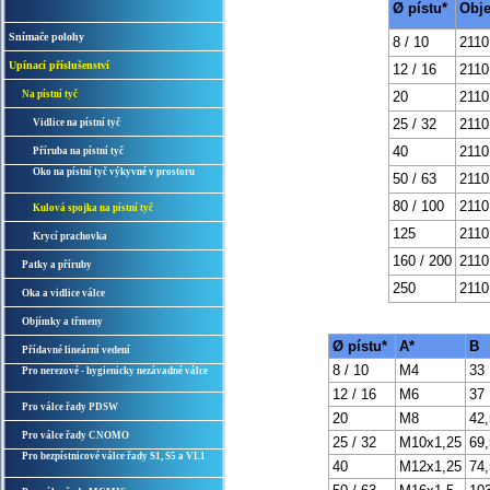
Ø pístu*
Obje
Snímače polohy
8 / 10
2110
Upínací příslušenství
12 / 16
2110
Na pístní tyč
20
2110
25 / 32
2110
Vidlice na pístní tyč
40
2110
Příruba na pístní tyč
Oko na pístní tyč výkyvné v prostoru
50 / 63
2110
80 / 100
2110
Kulová spojka na pístní tyč
125
2110
Krycí prachovka
160 / 200
2110
Patky a příruby
250
2110
Oka a vidlice válce
Objímky a třmeny
Ø pístu*
A*
B
Přídavné lineární vedení
8 / 10
M4
33
Pro nerezové - hygienicky nezávadné válce
12 / 16
M6
37
Pro válce řady PDSW
20
M8
42,
Pro válce řady CNOMO
25 / 32
M10x1,25
69,
Pro bezpístnicové válce řady S1, S5 a VL1
40
M12x1,25
74,