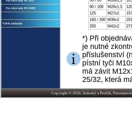
50 / 63
M16x1,5
10
Pro válce řady MCMIS
80 / 100
M20x1,5
12
Pro válce řady MCKMB
125
M27x2
15
160 / 200
M36x2
25
Výběr odchylek
250
M42x2
27
*) Při objednáv
je nutné zkontr
příslušenství 
pístní tyči M10
má závit M12x1,
25/32, která m
Copyright © 2026, Stránský a Petržík, Pneumatické v