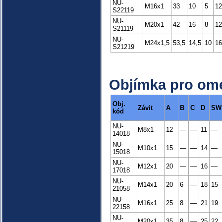
NU-
M16x1
33
10
5
12
S22119
NU-
M20x1
42
16
8
12
S21119
NU-
M24x1,5
53,5
14,5
10
16
S21219
Objímka pro ome
Obj.
Závit
A
B
C
D
SW
kód
NU-
M8x1
12
—
—
11
—
14018
NU-
M10x1
15
—
—
14
—
15018
NU-
M12x1
20
—
—
16
—
17018
NU-
M14x1
20
6
—
18
15
21058
NU-
M16x1
25
8
—
21
19
22158
NU-
M20x1
35
8
—
25
22