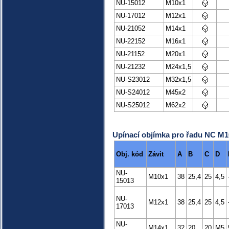
NU-15012
M10x1
NU-17012
M12x1
NU-21052
M14x1
NU-22152
M16x1
NU-21152
M20x1
NU-21232
M24x1,5
NU-S23012
M32x1,5
NU-S24012
M45x2
NU-S25012
M62x2
Upínací objímka pro řadu NC M1
Obj. kód
Závit
A
B
C
D
NU-
M10x1
38
25,4
25
4,5
15013
NU-
M12x1
38
25,4
25
4,5
17013
NU-
M14x1
32
20
20
M5