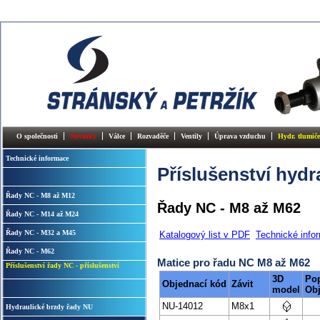
O společnosti
Novinky
Válce
Rozvaděče
Ventily
Úprava vzduchu
Hydr. tlumiče
Technické informace
Příslušenství hydr
Řady NC - M8 až M12
Řady NC - M8 až M62
Řady NC - M14 až M24
Řady NC - M32 a M45
Katalogový list v PDF
Technické info
Řady NC - M62
Matice pro řadu NC M8 až M62
Příslušenství řady NC - příslušenství
3D
Pop
Objednací kód
Závit
model
Ob
NU-14012
M8x1
Hydraulické brzdy řady NU