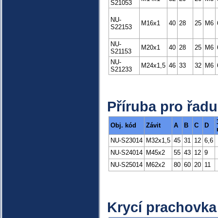
S21053
NU-
M16x1
40
28
25
M6
S22153
NU-
M20x1
40
28
25
M6
S21153
NU-
M24x1,5
46
33
32
M6
S21233
Příruba pro řad
Obj. kód
Závit
A
B
C
D
NU-S23014
M32x1,5
45
31
12
6,6
NU-S24014
M45x2
55
43
12
9
NU-S25014
M62x2
80
60
20
11
Krycí prachovka