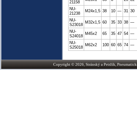
21158
NU-
M24x1,5
38
10
—
31
30
21238
NU-
M32x1,5
60
35
33
38
—
S23018
NU-
M45x2
65
35
47
54
—
S24018
NU-
M62x2
100
60
65
74
—
S25018
Copyright © 2026, Stránský a Petržík, Pneumatické v