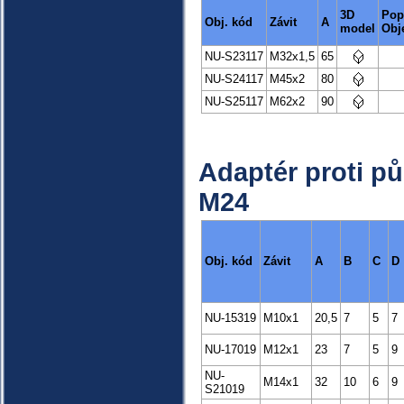
3D
Pop
Obj. kód
Závit
A
model
Obj
NU-S23117
M32x1,5
65
NU-S24117
M45x2
80
NU-S25117
M62x2
90
Adaptér proti p
M24
Obj. kód
Závit
A
B
C
D
NU-15319
M10x1
20,5
7
5
7
NU-17019
M12x1
23
7
5
9
NU-
M14x1
32
10
6
9
S21019