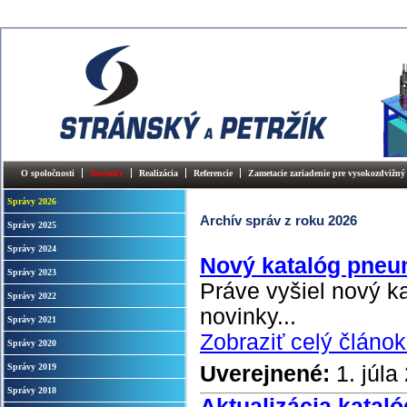
O spoločnosti
Novinky
Realizácia
Referencie
Zametacie zariadenie pre vysokozdvižný
Správy 2026
Archív správ z roku 2026
Správy 2025
Správy 2024
Nový katalóg pneu
Správy 2023
Práve vyšiel nový k
Správy 2022
novinky...
Správy 2021
Zobraziť celý článok.
Správy 2020
Uverejnené:
1. júla
Správy 2019
Správy 2018
Aktualizácia katal