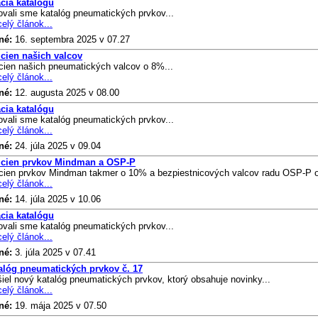
ácia katalógu
ovali sme katalóg pneumatických prvkov...
celý článok...
né:
16. septembra 2025
v 07.27
 cien našich valcov
cien našich pneumatických valcov o 8%...
celý článok...
né:
12. augusta 2025
v 08.00
ácia katalógu
ovali sme katalóg pneumatických prvkov...
celý článok...
né:
24. júla 2025
v 09.04
 cien prvkov Mindman a OSP-P
 cien prvkov Mindman takmer o 10% a bezpiestnicových valcov radu OSP-P o
celý článok...
né:
14. júla 2025
v 10.06
ácia katalógu
ovali sme katalóg pneumatických prvkov...
celý článok...
né:
3. júla 2025
v 07.41
alóg pneumatických prvkov č. 17
iel nový katalóg pneumatických prvkov, ktorý obsahuje novinky...
celý článok...
né:
19. mája 2025
v 07.50