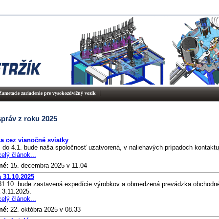
Zametacie zariadenie pre vysokozdvižný vozík
správ z roku 2025
a cez vianočné sviatky
 do 4.1. bude naša spoločnosť uzatvorená, v naliehavých prípadoch kontaktuj
celý článok...
né:
15. decembra 2025
v 11.04
a 31.10.2025
 31.10. bude zastavená expedície výrobkov a obmedzená prevádzka obchodné
 3.11.2025.
celý článok...
né:
22. októbra 2025
v 08.33