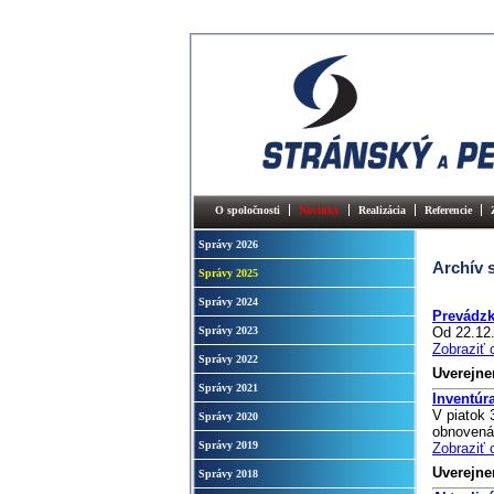
O spoločnosti
Novinky
Realizácia
Referencie
Správy 2026
Archív 
Správy 2025
Správy 2024
Prevádzk
Správy 2023
Od 22.12.
Zobraziť 
Správy 2022
Uverejne
Správy 2021
Inventúr
V piatok
Správy 2020
obnovená
Správy 2019
Zobraziť 
Uverejne
Správy 2018