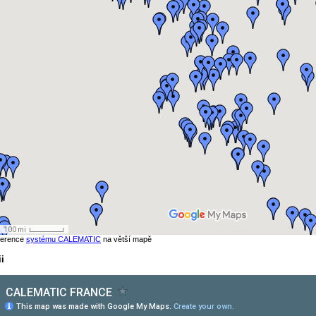
eference
systému CALEMATIC
na větší mapě
i