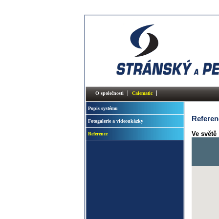
O společnosti
Calematic
Popis systému
Referen
Fotogalerie a videoukázky
Ve světě
Reference