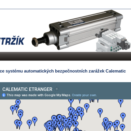
ce systému automatických bezpečnostních zarážek Calematic