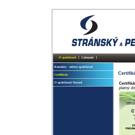
O společnosti
Calematic
Kontakty - adresa společnosti
Certifik
Certifikáty
O společnosti Norsud
Certifik
platný d