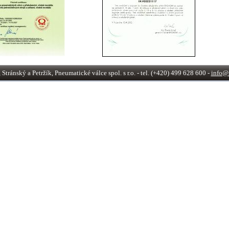
tránský a Petržík, Pneumatické válce spol. s r.o. - tel. (+420) 499 628 600 -
info@s