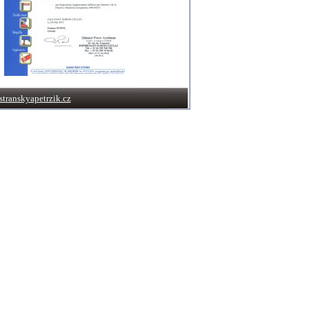
transkyapetrzik.cz