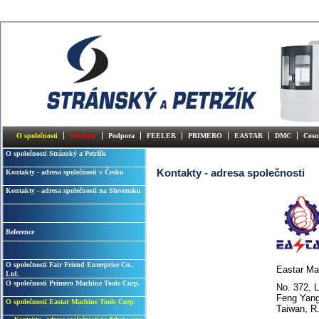
O společnosti
Novinky
Podpora
FEELER
PRIMERO
EASTAR
DMC
Cosm
O společnosti Stránský a Petržík
Kontakty - adresa společnosti
Kontakty - adresa společnosti v Česku
Kontakty - adresa společnosti na Slovensku
Reference
O společnosti Fair Friend Enterprise Co.,
Eastar Ma
Ltd.
O společnosti Primero Machine Tools Corp.
No. 372, 
Feng Yan
O společnosti Eastar Machine Tools Corp.
Taiwan, R