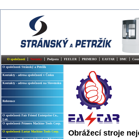
O společnosti
Novinky
Podpora
FEELER
PRIMERO
EASTAR
DMC
Cosm
O společnosti Stránský a Petržík
Kontakty - adresa společnosti v Česku
Kontakty - adresa společnosti na Slovensku
Reference
O společnosti Fair Friend Enterprise Co.,
Ltd.
O společnosti Primero Machine Tools Corp.
Obrážecí stroje ne
O společnosti Eastar Machine Tools Corp.