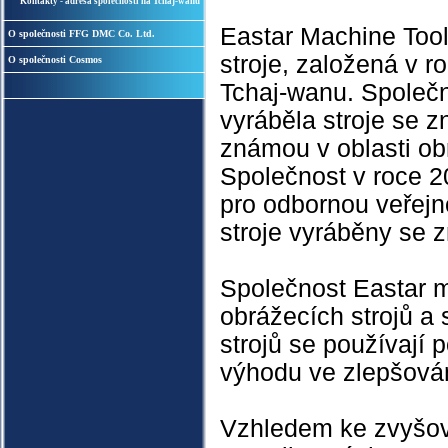
Kontakty - adresa společnosti na Tchaj-wanu
Eastar Machine Tools
O společnosti FFG DMC Co. Ltd.
stroje, založená v
O společnosti Cosmos
Tchaj-wanu. Společn
vyráběla stroje se 
známou v oblasti ob
Společnost v roce 20
pro odbornou veřejn
stroje vyráběny se
Společnost Eastar m
obrážecích strojů a 
strojů se používají
výhodu ve zlepšování
Vzhledem ke zvyšov