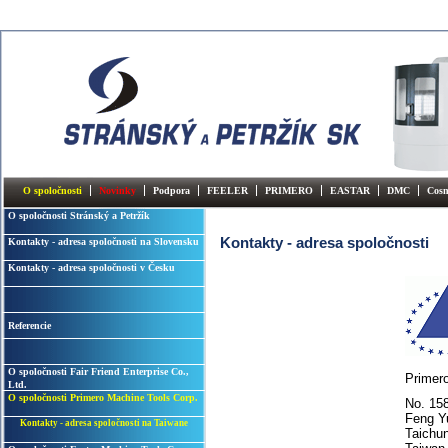
O spoločnosti
Novinky
Podpora
FEELER
PRIMERO
EASTAR
DMC
Cos
O spoločnosti Stránský a Petržík
Kontakty - adresa spoločnosti
Kontakty - adresa spoločnosti na Slovensku
Kontakty - adresa spoločnosti v Česku
Referencie
O spoločnosti Fair Friend Enterprise Co.,
Primer
Ltd.
O spoločnosti Primero Machine Tools Corp.
No. 15
Feng Y
Kontakty - adresa spoločnosti na Taiwane
Taichu