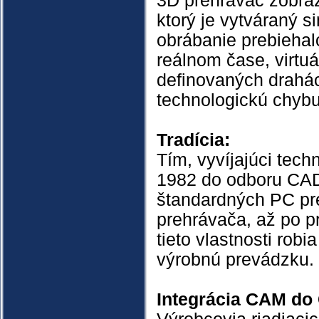
3D prehrávač zobraz
ktorý je vytváraný 
obrábanie prebiehalo
reálnom čase, virtu
definovaných drahá
technologickú chybu
Tradícia:
Tím, vyvíjajúci tec
1982 do odboru CAD
štandardných PC pre
prehrávača, až po p
tieto vlastnosti rob
výrobnú prevádzku.
Integrácia CAM do