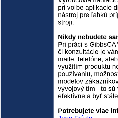
Výrobcovia riadiaci
pri voľbe aplikácie
nástroj pre ľahkú p
stroji.
Nikdy nebudete sa
Pri práci s GibbsCA
či konzultácie je vá
maile, telefóne, ale
využitím produktu n
používaniu, možnosť
modelov zákazníkov
vývojový tím - to s
efektívne a byť stá
Potrebujete viac i