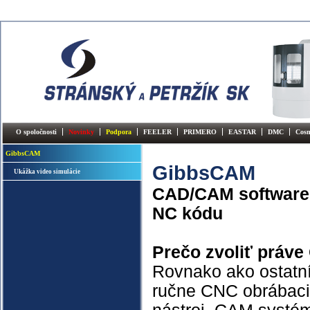
O spoločnosti
Novinky
Podpora
FEELER
PRIMERO
EASTAR
DMC
Cos
GibbsCAM
GibbsCAM
Ukážka video simulácie
CAD/CAM software 
NC kódu
Prečo zvoliť práv
Rovnako ako ostatní 
ručne CNC obrábacie 