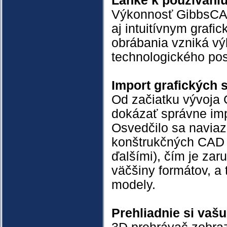
Ľahké k používaniu
Výkonnosť GibbsCA
aj intuitívnym grafi
obrábania vzniká vý
technologického pos
Import grafických 
Od začiatku vývoja
dokázať správne imp
Osvedčilo sa naviaz
konštrukčných CAD s
ďalšími), čím je za
väčšiny formátov, a
modely.
Prehliadnie si vaš