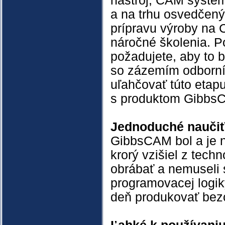
nástroj, CAM systém
a na trhu osvedčený
prípravu výroby na 
náročné školenia. Po
požadujete, aby to b
so zázemím odborník
uľahčovať túto etapu
s produktom Gibbs
Jednoduché naučiť
GibbsCAM bol a je n
krorý vzišiel z tech
obrábať a nemuseli s
programovacej logik
deň produkovať bez