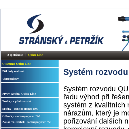
O společnosti
Quick Line
O systému Quick Line
Systém rozvodu
Příklady realizací
Videoukázky
Systém rozvodu QUI
Prvky systému Quick Line
řadu výhod při řeše
Trubky a příslušenství
systém z kvalitních m
Spojky - technopolymer PA6
nárazům, který je mo
Odbočky - technopolymer PA6
pořizování dalších 
Zakončení trubek - technopolymer PA6