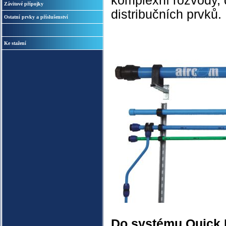
komplexní rozvody, d
Závitové přípojky
distribučních prvků.
Ostatní prvky a příslušenství
Ke stažení
Do systému Quick L