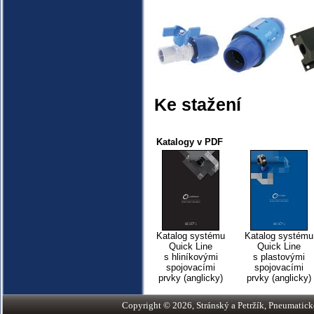
Ke stažení
Katalogy v PDF
Katalog systému
Katalog systému
Quick Line
Quick Line
s hliníkovými
s plastovými
spojovacími
spojovacími
prvky (anglicky)
prvky (anglicky)
Copyright © 2026, Stránský a Petržík, Pneumatické v