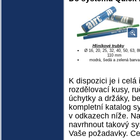
Hliníkové trubky
Ø 16, 20, 25, 32, 40, 50, 63, 8
110 mm
modrá, šedá a zelená barva
K dispozici je i cel
rozdělovací kusy, r
úchytky a držáky, be
kompletní katalog s
v odkazech níže. Na
navrhnout takový sy
Vaše požadavky. Cen