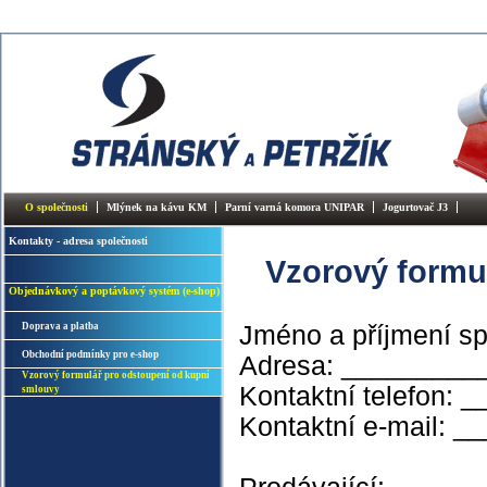
O společnosti
Mlýnek na kávu KM
Parní varná komora UNIPAR
Jogurtovač J3
Kontakty - adresa společnosti
Vzorový formu
Objednávkový a poptávkový systém (e-shop)
Doprava a platba
Jméno a příjmení s
Obchodní podmínky pro e-shop
Adresa: _________
Vzorový formulář pro odstoupení od kupní
Kontaktní telefon:
smlouvy
Kontaktní e-mail: 