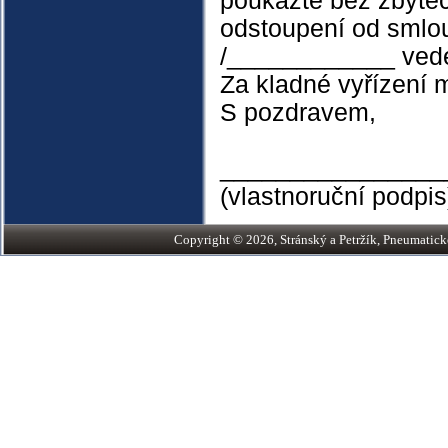
poukažte bez zbyte
odstoupení od smlo
/____________ ved
Za kladné vyřízení m
S pozdravem,
________________
(vlastnoruční podpis
Copyright © 2026, Stránský a Petržík, Pneumatické v