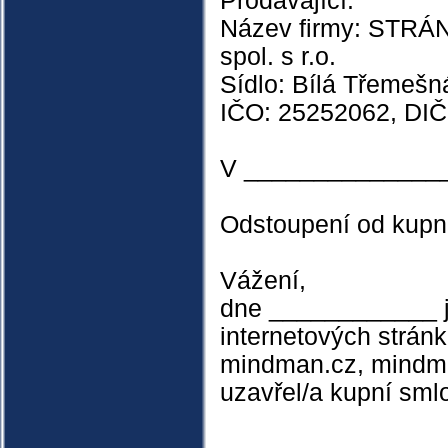
Prodávající:
Název firmy: STR
spol. s r.o.
Sídlo: Bílá Třemešn
IČO: 25252062, DI
V ______________
Odstoupení od kupn
Vážení,
dne ____________ j
internetových stránk
mindman.cz, mindman
uzavřel/a kupní sml