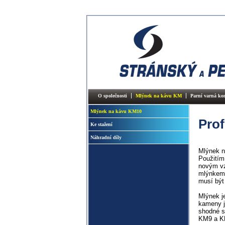
O společnosti
Mlýnek na kávu KM
Parní varná k
Mlýnek na kávu KM10
Prof
Ke stažení
Náhradní díly
Mlýnek n
Použitím
novým vz
mlýnkem j
musí být
Mlýnek j
kameny j
shodné s
KM9 a KM