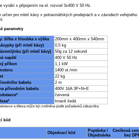
e vyrábí s připojením na el. rozvod 3x400 V 50 Hz.
e určen pro mletí kávy v potravinářských prodejnách a v závodech veřejného
ní.
ké parametry
: šířka x hloubka x výška
200mm x 400mm x 540mm
ásypky (při mletí kávy)
0,5 kg
ávomlýnku (při mletí kávy)
50g za 12 sekund
ké napětí
400 V 50 Hz
ký příkon
1,1 kW
motoru
1400 ot./min
st
22 kg
řívodního kabelu
2 m
 na přívodním kabelu
400V 16A 3P+N+E
odstavce*
červená
lesa*
tmavě šedá
odstavce a tělesa může být změněna podle požadavků zákazníka
í kód
Poptávka /
Ceníková cen
Objednací kód
Objednávka
bez DP