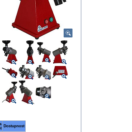
a
Dostupnost
H