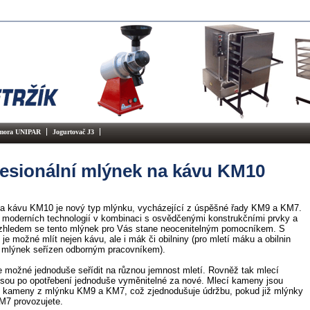
omora UNIPAR
Jogurtovač J3
esionální mlýnek na kávu KM10
a kávu KM10 je nový typ mlýnku, vycházející z úspěšné řady KM9 a KM7.
 moderních technologií v kombinaci s osvědčenými konstrukčními prvky a
hledem se tento mlýnek pro Vás stane neocenitelným pomocníkem. S
e možné mlít nejen kávu, ale i mák či obilniny (pro mletí máku a obilnin
 mlýnek seřízen odborným pracovníkem).
e možné jednoduše seřídit na různou jemnost mletí. Rovněž tak mlecí
sou po opotřebení jednoduše vyměnitelné za nové. Mlecí kameny jsou
 kameny z mlýnku KM9 a KM7, což zjednodušuje údržbu, pokud již mlýnky
7 provozujete.