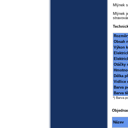
Mlýnek s
Mlýnek j
stravová
Technic
Rozměry
Obsah n
Výkon k
Elektric
Elektric
Otáčky 
Hmotno
Délka p
Vidlice
Barva p
Barva tě
*) Barva p
Objednac
Název