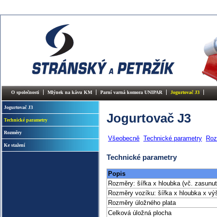
O společnosti
Mlýnek na kávu KM
Parní varná komora UNIPAR
Jogurtovač J3
Jogurtovač J3
Jogurtovač J3
Technické parametry
Rozměry
Všeobecně
Technické parametry
Roz
Ke stažení
Technické parametry
Popis
Rozměry: šířka x hloubka (vč. zasunu
Rozměry vozíku: šířka x hloubka x vý
Rozměry úložného plata
Celková úložná plocha