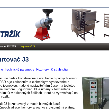
komora UNIPAR
Jogurtovač J3
rtovač J3
ne
Technické parametre
Rozmery
K stiahnutiu
ač vychádza konštrukčne z obľúbených parných komôr
PAR a je zariadením s elektrickým vyhrievaním a
ou jednotkou, riadené nastaviteľným časom a teplotou
nej komore. Jogurtovač J3 je určený k fermentácií
h kultúr v sklenených flašiach, ktoré sa vyrovnávajú na
 vozík.
ač J3 je zostavený z dvoch hlavných častí,
čnej/chladiacej komory a vozíku s výsuvnými plátmy.