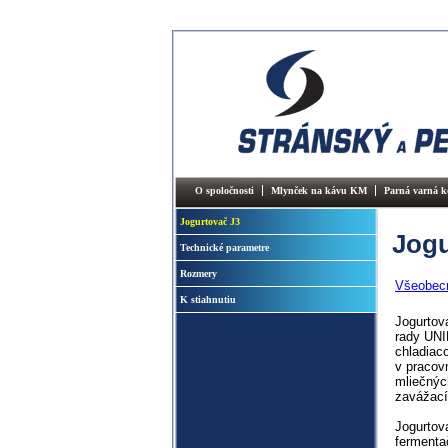
O spoločnosti
Mlynček na kávu KM
Parná varná 
Jogurtovač J3
Jogu
Technické parametre
Rozmery
Všeobec
K stiahnutiu
Jogurtov
rady UNI
chladiac
v pracov
mliečnýc
zavážací
Jogurtov
fermenta