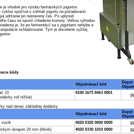
ie je vhodné pro výrobu farmárských jogurtov.
 cyklus spočívá v zohriati jogurtu na požadovanú
 jej udržanie po nastavený čas. Po uplynutí
ého času se spustí chladenie komory. Veľkou výhodou
riadenia je, že po fermentácií sa s jogurtami nehýbe a
anipulácie ochladzované. Tým je docielené vyžšej
ogurtov.
acie kódy
Dopyt 
Objednávací kód
Objed
ač J3
4100 1675 8463 0001
odávky viď nižšie)
vky nad rámec základnej dodávky:
Dopyt 
Objednávací kód
Objed
 vozík
4020 0320 0000 0000
nízkym okrajom 20 mm (hliník)
4020 0330 1010 0000