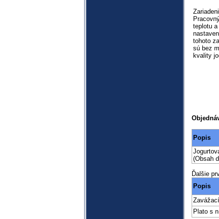
Zariaden
Pracovný
teplotu a
nastaven
tohoto za
sú bez m
kvality j
Objednáv
Popis
Jogurtov
(Obsah d
Ďalšie pr
Popis
Zavážací
Plato s 