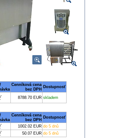
/
Cenníková cena
Dostupnosť
návka
bez DPH
8788.70 EUR
skladem
/
Cenníková cena
Dostupnosť
návka
bez DPH
1002.02 EUR
do 5 dnů
50.07 EUR
do 5 dnů