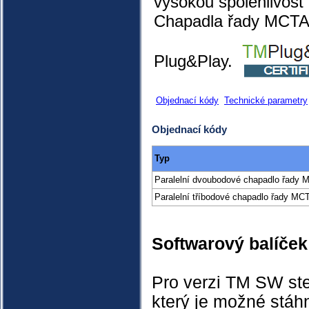
vysokou spolehlivost
Chapadla řady MCTA m
Plug&Play.
Objednací kódy
Technické parametry
Objednací kódy
Typ
Paralelní dvoubodové chapadlo řady 
Paralelní tříbodové chapadlo řady MC
Softwarový balíček
Pro verzi TM SW stej
který je možné stáh