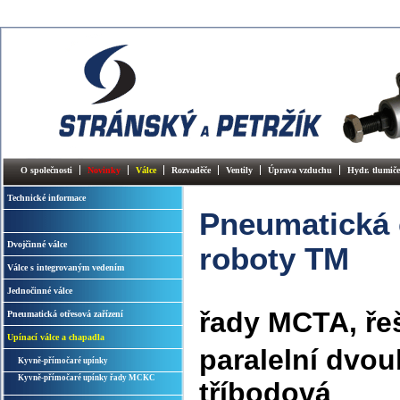
O společnosti
Novinky
Válce
Rozvaděče
Ventily
Úprava vzduchu
Hydr. tlumiče
Technické informace
Pneumatická 
Dvojčinné válce
roboty TM
Válce s integrovaným vedením
Jednočinné válce
řady MCTA, ře
Pneumatická otřesová zařízení
Upínací válce a chapadla
paralelní dvo
Kyvně-přímočaré upínky
Kyvně-přímočaré upínky řady MCKC
tříbodová