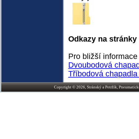
Odkazy na stránky
Pro bližší informac
Dvoubodová chapad
Tříbodová chapadla
Copyright © 2026, Stránský a Petržík, Pneumatické v