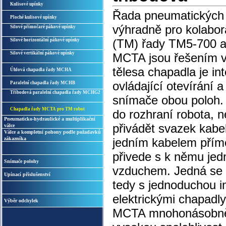
Kulisové upínky
Řada pneumatických 
Ploché kulisové upínky
výhradně pro kolabo
Silové přímočaré pákové upínky
(TM) řady TM5-700 a
Silové horizontální pákové upínky
Silové vertikální pákové upínky
MCTA jsou řešením v
tělesa chapadla je i
Úhlová chapadla řady MCHA
ovládající otevírání a
Paralelní chapadla řady MCHB
Tříbodová paralelní chapadla řady MCHG2
snímače obou poloh. 
Chapadla řady MCTA pro TM robot
do rozhraní robota, 
Pneumaticko-hydraulické a multiplikační
přivádět svazek kabel
válce
Válce a kompletní pohony podle požadavků
zákazníka
jedním kabelem přímo
přivede s k němu jed
Snímače polohy
vzduchem. Jedná se 
Upínací příslušenství
tedy s jednoduchou in
elektrickými chapadly
Výběr odchylek
MCTA mnohonásobně r