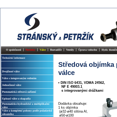
O společnosti
Novinky
Válce
Rozvaděče
Ventily
Úprava vzduchu
Hydr. tlumiče
Technické informace
Středová objímka 
válce
Dvojčinné válce
Válce s integrovaným vedením
• DIN ISO 6431, VDMA 24562,
Jednočinné válce
NF E 49003.1
s integrovanými drážkami
Pneumatická otřesová zařízení
Upínací válce a chapadla
Dodávka obsahuje:
Pneumaticko-hydraulické a multiplikační
1 ks objímka
válce
Válce a kompletní pohony podle požadavků
(ø32-ø40 slitina Al,
zákazníka
ø50-ø100