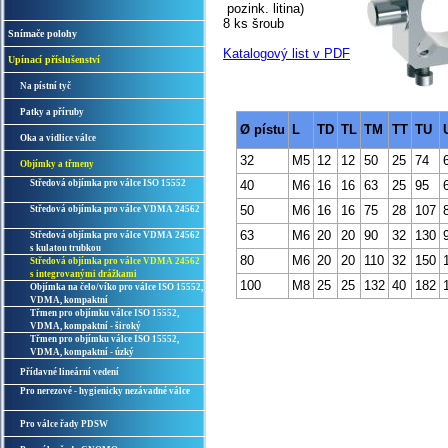
pozink. litina)
8 ks šroub
Snímače polohy
Katalogový list v PDF
Upínací příslušenství
Na pístní tyč
Patky a příruby
Ø pístu
L
TD
TL
TM
TT
TU
Oka a vidlice válce
32
M5
12
12
50
25
74
Objímky a třmeny
Středová objímka pro válce ISO 15552
40
M6
16
16
63
25
95
50
M6
16
16
75
28
107
Středová objímka pro válce VDMA 24562
63
M6
20
20
90
32
130
Středová objímka pro válce VDMA 24562
s kulatou trubkou
80
M6
20
20
110
32
150
Středová objímka pro válce VDMA 24562
s integrovanými drážkami
100
M8
25
25
132
40
182
Objímka na čelo/víko pro válce ISO 15552,
VDMA, kompaktní
Třmen pro objímku válce ISO 15552,
VDMA, kompaktní - široký
Třmen pro objímku válce ISO 15552,
VDMA, kompaktní - úzký
Přídavné lineární vedení
Pro nerezové - hygienicky nezávadné válce
Pro válce řady PDSW