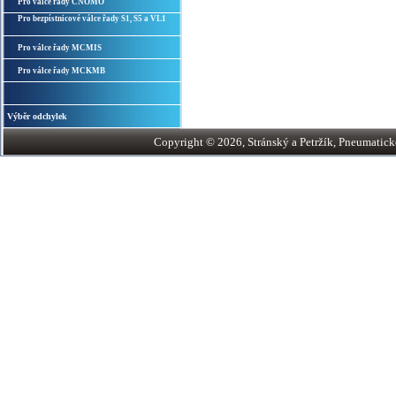
Pro válce řady CNOMO
Pro bezpístnicové válce řady S1, S5 a VL1
Pro válce řady MCMIS
Pro válce řady MCKMB
Výběr odchylek
Copyright © 2026, Stránský a Petržík, Pneumatické v