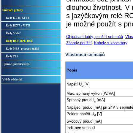
dlouhou životnost. V
Snímače polohy
s jazýčkovým relé R
Řady KT-21, KT-50
je možné použít s pn
Řady RZT7 a MZT8
Řady SP472
Objednací kódy, použití snímačů
Vlas
Řady RCE, RPE, RNE
Zásady použití
Kabely s konektory
Řady MPS - proporcionální
Vlastnosti snímačů
Řady ZLS
Upínací příslušenství
Popis
Výběr odchylek
Napětí U
[V]
b
Max. spínaný výkon [W/VA]
Spínaný proud I
[mA]
a
Napájecí proud [mA] při 24V v sepnut
Pokles napětí U
[V]
d
Svodový proud [mA]
Indikace sepnutí