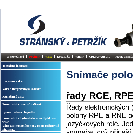
O společnosti
Novinky
Válce
Rozvaděče
Ventily
Úprava vzduchu
Hydr. tlumiče
Technické informace
Snímače pol
Dvojčinné válce
Válce s integrovaným vedením
řady RCE, RP
Jednočinné válce
Pneumatická otřesová zařízení
Řady elektronických
Upínací válce a chapadla
polohy RPE a RNE od
Pneumaticko-hydraulické a multiplikační
jazýčkových relé. Jed
válce
Válce a kompletní pohony podle požadavků
zákazníka
snímače, což přináší v