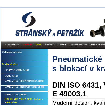
O společnosti
Novinky
Válce
Rozvaděče
Ventily
Úprava vzduchu
Hydr. tlumiče
Technické informace
Pneumatické 
Dvojčinné válce
s blokací v kr
ISO 15552, VDMA 24562
VDMA 24562
VDMA 24562 s integrovanými drážkami
DIN ISO 6431,
VDMA 24562 s plastovým čelem a víkem
E 49003.1
VDMA 24562 s brzdou
DIN ISO 6431, VDMA 24562 s blokací v
Moderní design, kval
krajní poloze