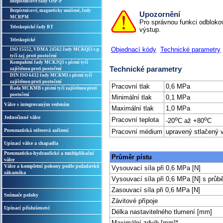
Bezpístnicové řady OSP-P
Bezpístnicové, magneticky unášené, řady
Upozornění
MCRPM
Pro správnou funkci odbloková
Teleskopické řady RT
výstup.
Teleskopické
Objednací kódy
Technické parametry
ISO 15552, VDMA 24562 řady MCKQI3 s p.
tyčí zaj. proti pootočení
Kompaktní řady MCKJQ3 s pístní tyčí
Technické parametry
zajištěnou proti pootočení
DIN ISO 6432 řady MCKMI s pístní tyčí
zajištěnou proti pootočení
Pracovní tlak
0,6 MPa
Řada MCKMB s pístní tyčí zajištěnou proti
pootočení
Minimální tlak
0,1 MPa
Válce s integrovaným vedením
Maximální tlak
1,0 MPa
Jednočinné válce
o
o
Pracovní teplota
-20
C až +80
C
Pneumatická otřesová zařízení
Pracovní médium
upravený stlačený 
Upínací válce a chapadla
Pneumaticko-hydraulické a multiplikační
Průměr pístu
válce
Válce a kompletní pohony podle požadavků
Vysouvací síla při 0,6 MPa [N]
zákazníka
Vysouvací síla při 0,6 MPa [N] s průbě
Zasouvací síla při 0,6 MPa [N]
Snímače polohy
Závitové přípoje
Upínací příslušenství
Délka nastavitelného tlumení [mm]
Maximální zdvih [mm]*