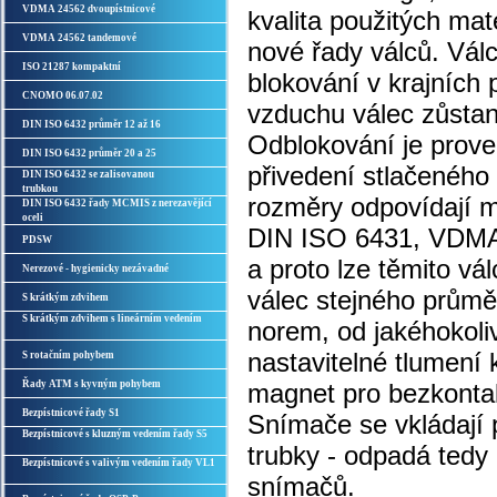
VDMA 24562 dvoupístnicové
kvalita použitých mate
VDMA 24562 tandemové
nové řady válců. Vál
ISO 21287 kompaktní
blokování v krajních 
CNOMO 06.07.02
vzduchu válec zůstan
DIN ISO 6432 průměr 12 až 16
Odblokování je prov
DIN ISO 6432 průměr 20 a 25
přivedení stlačeného
DIN ISO 6432 se zalisovanou
trubkou
rozměry odpovídají
DIN ISO 6432 řady MCMIS z nerezavějící
oceli
DIN ISO 6431, VDMA
PDSW
a proto lze těmito vá
Nerezové - hygienicky nezávadné
válec stejného průmě
S krátkým zdvihem
S krátkým zdvihem s lineárním vedením
norem, od jakéhokoli
nastavitelné tlumení
S rotačním pohybem
Řady ATM s kyvným pohybem
magnet pro bezkontak
Bezpístnicové řady S1
Snímače se vkládají p
Bezpístnicové s kluzným vedením řady S5
trubky - odpadá tedy
Bezpístnicové s valivým vedením řady VL1
snímačů.