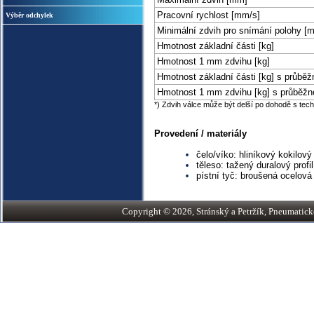
Pracovní rychlost [mm/s]
Výběr odchylek
Minimální zdvih pro snímání polohy [
Hmotnost základní části [kg]
Hmotnost 1 mm zdvihu [kg]
Hmotnost základní části [kg] s průběžn
Hmotnost 1 mm zdvihu [kg] s průběžno
*) Zdvih válce může být delší po dohodě s tec
Provedení / materiály
čelo/víko: hliníkový kokilový 
těleso: tažený duralový profi
pístní tyč: broušená ocelov
Copyright © 2026, Stránský a Petržík, Pneumatické v