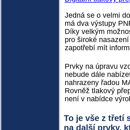
Jedná se o velmi dos
má dva výstupy PNP
Díky velkým možnos
pro široké nasazení
zapotřebí mít infor
Prvky na úpravu vzd
nebude dále nabízet
nahrazeny řadou MA
Rovněž tlakový přep
není v nabídce výro
To je vše z třetí
na další prvky, k