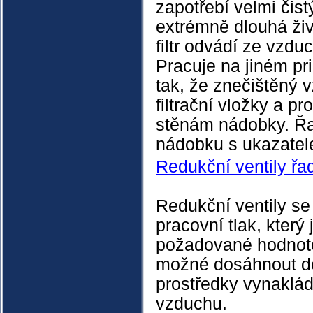
zapotřebí velmi čis
extrémně dlouhá živ
filtr odvádí ze vzdu
Pracuje na jiném prin
tak, že znečištěný 
filtrační vložky a 
stěnám nádobky. Ř
nádobku s ukazatel
Redukční ventily ř
Redukční ventily se 
pracovní tlak, kter
požadované hodnotě.
možné dosáhnout del
prostředky vynaklá
vzduchu.