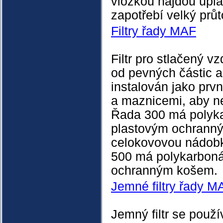
vložkou najdou uplat
zapotřebí velký průt
Filtry řady MAF
Filtr pro stlačený v
od pevných částic a
instalován jako prvn
a maznicemi, aby ne
Řada 300 má polyk
plastovým ochrann
celokovovou nádobk
500 má polykarbon
ochranným košem.
Jemné filtry řady M
Jemný filtr se použí