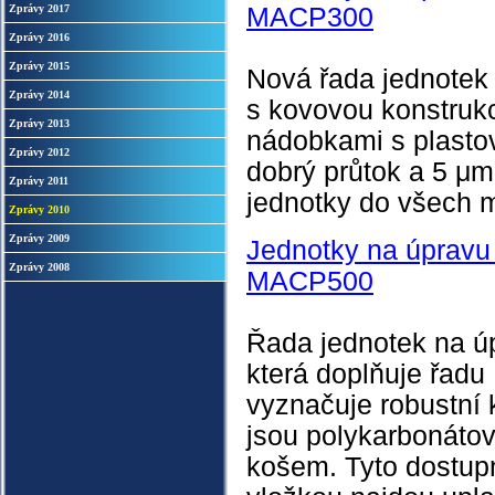
Zprávy 2017
MACP300
Zprávy 2016
Zprávy 2015
Nová řada jednotek
Zprávy 2014
s kovovou konstruk
Zprávy 2013
nádobkami s plast
Zprávy 2012
dobrý průtok a 5 μm 
Zprávy 2011
jednotky do všech m
Zprávy 2010
Zprávy 2009
Jednotky na úpravu
Zprávy 2008
MACP500
Řada jednotek na ú
která doplňuje řadu
vyznačuje robustní
jsou polykarbonáto
košem. Tyto dostupn