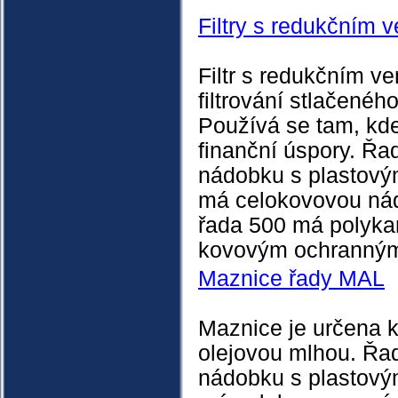
Filtry s redukčním 
Filtr s redukčním ve
filtrování stlačenéh
Používá se tam, kde
finanční úspory. Ř
nádobku s plastov
má celokovovou nád
řada 500 má polyka
kovovým ochranný
Maznice řady MAL
Maznice je určena 
olejovou mlhou. Řa
nádobku s plastov