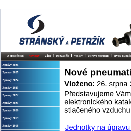
O společnosti
Novinky
Válce
Rozvaděče
Ventily
Úprava vzduchu
Hydr. tlumiče
Zprávy 2026
Nové pneumati
Zprávy 2025
Zprávy 2024
Vloženo:
26. srpna
Zprávy 2023
Představujeme Vám t
Zprávy 2022
elektronického kata
Zprávy 2021
stlačeného vzduchu
Zprávy 2020
Zprávy 2019
Jednotky na úpravu
Zprávy 2018