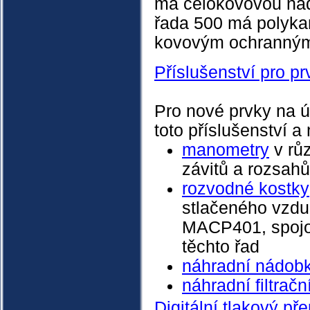
má celokovovou nád
řada 500 má polyka
kovovým ochranný
Příslušenství pro p
Pro nové prvky na ú
toto příslušenství a 
manometry
v rů
závitů a rozsahů
rozvodné kostky
stlačeného vzd
MACP401, spojov
těchto řad
náhradní nádob
náhradní filtračn
Digitální tlakový p